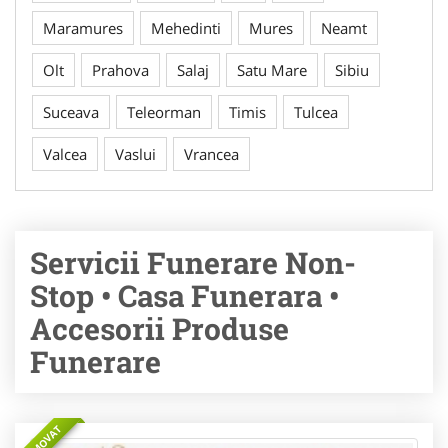
Maramures
Mehedinti
Mures
Neamt
Olt
Prahova
Salaj
Satu Mare
Sibiu
Suceava
Teleorman
Timis
Tulcea
Valcea
Vaslui
Vrancea
Servicii Funerare Non-
Stop • Casa Funerara •
Accesorii Produse
Funerare
PROMOVAT