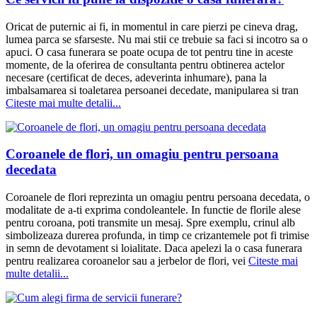
Oricat de puternic ai fi, in momentul in care pierzi pe cineva drag,
lumea parca se sfarseste. Nu mai stii ce trebuie sa faci si incotro sa o
apuci. O casa funerara se poate ocupa de tot pentru tine in aceste
momente, de la oferirea de consultanta pentru obtinerea actelor
necesare (certificat de deces, adeverinta inhumare), pana la
imbalsamarea si toaletarea persoanei decedate, manipularea si tran
Citeste mai multe detalii...
Coroanele de flori, un omagiu pentru persoana
decedata
Coroanele de flori reprezinta un omagiu pentru persoana decedata, o
modalitate de a-ti exprima condoleantele. In functie de florile alese
pentru coroana, poti transmite un mesaj. Spre exemplu, crinul alb
simbolizeaza durerea profunda, in timp ce crizantemele pot fi trimise
in semn de devotament si loialitate. Daca apelezi la o casa funerara
pentru realizarea coroanelor sau a jerbelor de flori, vei
Citeste mai
multe detalii...