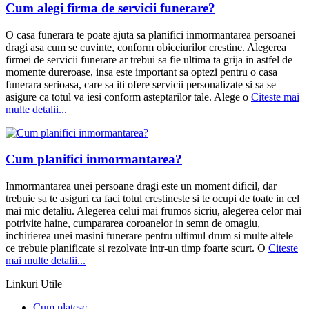
Cum alegi firma de servicii funerare?
O casa funerara te poate ajuta sa planifici inmormantarea persoanei
dragi asa cum se cuvinte, conform obiceiurilor crestine. Alegerea
firmei de servicii funerare ar trebui sa fie ultima ta grija in astfel de
momente dureroase, insa este important sa optezi pentru o casa
funerara serioasa, care sa iti ofere servicii personalizate si sa se
asigure ca totul va iesi conform asteptarilor tale. Alege o
Citeste mai
multe detalii...
Cum planifici inmormantarea?
Inmormantarea unei persoane dragi este un moment dificil, dar
trebuie sa te asiguri ca faci totul crestineste si te ocupi de toate in cel
mai mic detaliu. Alegerea celui mai frumos sicriu, alegerea celor mai
potrivite haine, cumpararea coroanelor in semn de omagiu,
inchirierea unei masini funerare pentru ultimul drum si multe altele
ce trebuie planificate si rezolvate intr-un timp foarte scurt. O
Citeste
mai multe detalii...
Linkuri Utile
Cum platesc