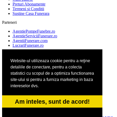
Preturi Abonamente
Termeni si Conditii
Sustine Casa Funerara
Parteneri
AgentiePompeFunebre.ro
AgentieServiciiFunerare.ro
AgentiiFunerare.com
LucrariFunerare.ro
Website-ul utilizeaza cookie pentru a reţine
AgentieFunerara.eu
detaliile de conectare, pentru a colecta
ParastasesiPomeni.ro
Repatriere-Transport-Decedati.ro
statistici cu scopul de a optimiza functionarea
RepatriereFunerara.ro
site-ului si pentru a furniza marketing in baza
intereselor dvs.
CasaFunerara.com
NonStopDeschis.ro
Am inteles, sunt de acord!
NonStopFunerare.ro
Transport-Funerar.com