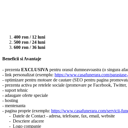
400 ron / 12 luni
500 ron / 24 luni
600 ron / 36 luni
Beneficii si Avantaje
- prezenta
EXCLUSIVA
pentru orasul dumneavoastra (o singura aface
- link personalizat (exemplu:
https://www.casafunerara.com/parastase-
- optimizare pentru motoare de cautare (SEO pentru pagina promovat
- prezenta activa pe retelele sociale (promovare pe Facebook, Twitter
- suport tehnic
- adaugare oferte speciale
- hosting
- mentenanta
- pagina proprie (exemplu:
https://www.casafunerara.com/servicii-fune
- Datele de Contact - adresa, telefoane, fax, email, website
- Descriere afacere
- Logo companie