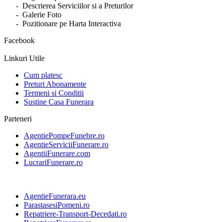
- Descrierea Serviciilor si a Preturilor
- Galerie Foto
- Pozitionare pe Harta Interactiva
Facebook
Linkuri Utile
Cum platesc
Preturi Abonamente
Termeni si Conditii
Sustine Casa Funerara
Parteneri
AgentiePompeFunebre.ro
AgentieServiciiFunerare.ro
AgentiiFunerare.com
LucrariFunerare.ro
AgentieFunerara.eu
ParastasesiPomeni.ro
Repatriere-Transport-Decedati.ro