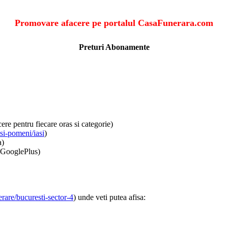
Promovare afacere pe portalul CasaFunerara.com
Preturi Abonamente
re pentru fiecare oras si categorie)
si-pomeni/iasi
)
a)
, GooglePlus)
rare/bucuresti-sector-4
) unde veti putea afisa: