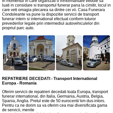
In momentul in care organizati o inmormantare trebuie sa
luati in considare si transportul funerar pana la cimitir, locul in
care veti omagia plecarea sa dintre cei vii. Casa Funerara
Condoleante va pune la dispozitie servicii de transport
funerar intern si international efectuat conform tuturor
prevederilor legale prin intermediul autovehiculelor din
propriul parc auto.
REPATRIERE DECEDATI - Transport International
Europa - Romania
Oferim servicii de repatrieri decedati toata Europa, transport
funerar international, din Italia, Germania, Austria, Belgia,
Spania, Anglia. Pretul este de 50 eurocenti/ km dus-intors.
Pentru ca ne dorim sa va oferim cea mai diversificata gama
de servicii, menite