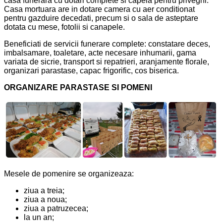
casa funerara cu dotari complete si capela pentru priveghi.
Casa mortuara are in dotare camera cu aer conditionat
pentru gazduire decedati, precum si o sala de asteptare
dotata cu mese, fotolii si canapele.
Beneficiati de servicii funerare complete: constatare deces,
imbalsamare, toaletare, acte necesare inhumarii, gama
variata de sicrie, transport si repatrieri, aranjamente florale,
organizari parastase, capac frigorific, cos biserica.
ORGANIZARE PARASTASE SI POMENI
Mesele de pomenire se organizeaza:
ziua a treia;
ziua a noua;
ziua a patruzecea;
la un an;