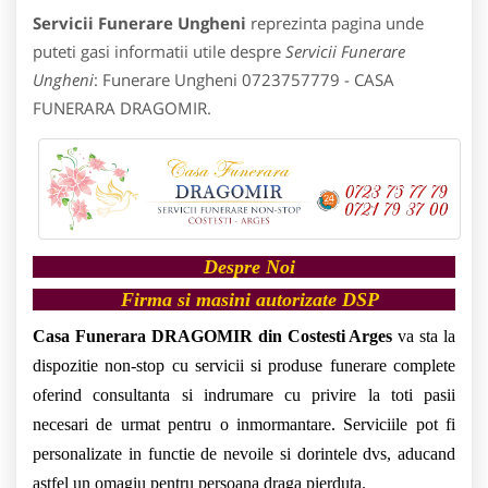
Servicii Funerare Ungheni
reprezinta pagina unde
puteti gasi informatii utile despre
Servicii Funerare
Ungheni
: Funerare Ungheni 0723757779 - CASA
FUNERARA DRAGOMIR.
Despre Noi
Firma si masini autorizate DSP
Casa Funerara DRAGOMIR din Costesti Arges
va sta la
dispozitie non-stop cu servicii si produse funerare complete
oferind consultanta si indrumare cu privire la toti pasii
necesari de urmat pentru o inmormantare.
Serviciile pot fi
personalizate in functie de nevoile si dorintele dvs, aducand
astfel un omagiu pentru persoana draga pierduta.