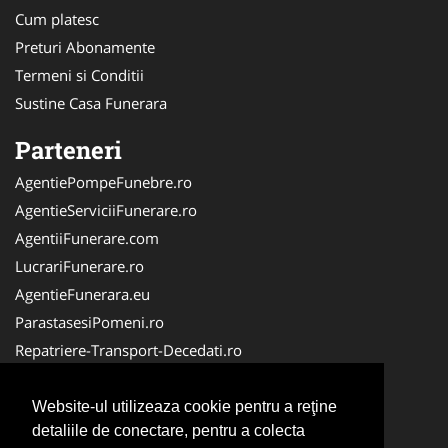
Cum platesc
Preturi Abonamente
Termeni si Conditii
Sustine Casa Funerara
Parteneri
AgentiePompeFunebre.ro
AgentieServiciiFunerare.ro
AgentiiFunerare.com
LucrariFunerare.ro
AgentieFunerara.eu
ParastasesiPomeni.ro
Repatriere-Transport-Decedati.ro
RepatriereFunerara.ro
CasaFunerara.com
Website-ul utilizeaza cookie pentru a reţine
detaliile de conectare, pentru a colecta
NonStopDeschis.ro