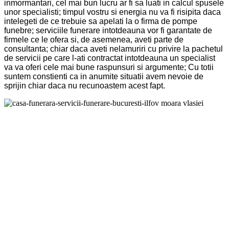
inmormantari, cel mai bun lucru ar fi sa luati in calcul spusele
unor specialisti; timpul vostru si energia nu va fi risipita daca
intelegeti de ce trebuie sa apelati la o firma de pompe
funebre; serviciile funerare intotdeauna vor fi garantate de
firmele ce le ofera si, de asemenea, aveti parte de
consultanta; chiar daca aveti nelamuriri cu privire la pachetul
de servicii pe care l-ati contractat intotdeauna un specialist
va va oferi cele mai bune raspunsuri si argumente; Cu totii
suntem constienti ca in anumite situatii avem nevoie de
sprijin chiar daca nu recunoastem acest fapt.