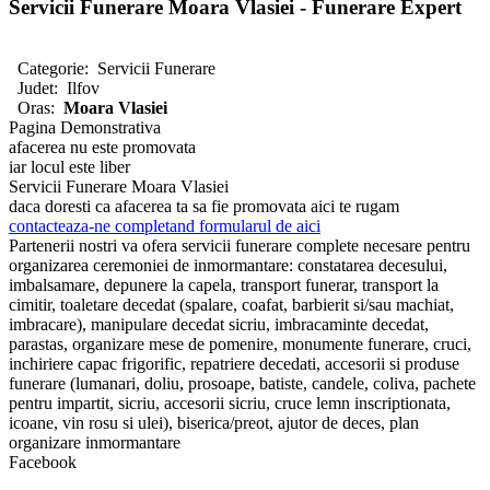
Servicii Funerare Moara Vlasiei - Funerare Expert
Categorie:
Servicii Funerare
Judet:
Ilfov
Oras:
Moara Vlasiei
Pagina Demonstrativa
afacerea nu este promovata
iar locul este liber
Servicii Funerare Moara Vlasiei
daca doresti ca afacerea ta sa fie promovata aici te rugam
contacteaza-ne completand formularul de aici
Partenerii nostri va ofera servicii funerare complete necesare pentru
organizarea ceremoniei de inmormantare: constatarea decesului,
imbalsamare, depunere la capela, transport funerar, transport la
cimitir, toaletare decedat (spalare, coafat, barbierit si/sau machiat,
imbracare), manipulare decedat sicriu, imbracaminte decedat,
parastas, organizare mese de pomenire, monumente funerare, cruci,
inchiriere capac frigorific, repatriere decedati, accesorii si produse
funerare (lumanari, doliu, prosoape, batiste, candele, coliva, pachete
pentru impartit, sicriu, accesorii sicriu, cruce lemn inscriptionata,
icoane, vin rosu si ulei), biserica/preot, ajutor de deces, plan
organizare inmormantare
Facebook