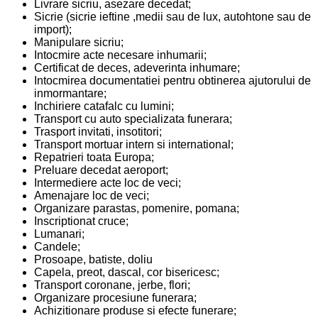
Livrare sicriu, asezare decedat;
Sicrie (sicrie ieftine ,medii sau de lux, autohtone sau de
import);
Manipulare sicriu;
Intocmire acte necesare inhumarii;
Certificat de deces, adeverinta inhumare;
Intocmirea documentatiei pentru obtinerea ajutorului de
inmormantare;
Inchiriere catafalc cu lumini;
Transport cu auto specializata funerara;
Trasport invitati, insotitori;
Transport mortuar intern si international;
Repatrieri toata Europa;
Preluare decedat aeroport;
Intermediere acte loc de veci;
Amenajare loc de veci;
Organizare parastas, pomenire, pomana;
Inscriptionat cruce;
Lumanari;
Candele;
Prosoape, batiste, doliu
Capela, preot, dascal, cor bisericesc;
Transport coronane, jerbe, flori;
Organizare procesiune funerara;
Achizitionare produse si efecte funerare;