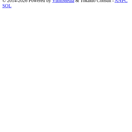
© 2014-2026 Powered by
VilonMedia
&
Tokaido Consult
-
ANPC
SOL