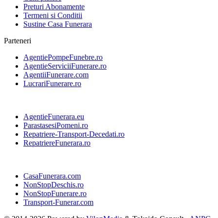
Preturi Abonamente
Termeni si Conditii
Sustine Casa Funerara
Parteneri
AgentiePompeFunebre.ro
AgentieServiciiFunerare.ro
AgentiiFunerare.com
LucrariFunerare.ro
AgentieFunerara.eu
ParastasesiPomeni.ro
Repatriere-Transport-Decedati.ro
RepatriereFunerara.ro
CasaFunerara.com
NonStopDeschis.ro
NonStopFunerare.ro
Transport-Funerar.com