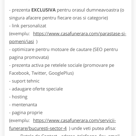
- prezenta
EXCLUSIVA
pentru orasul dumneavoastra (o
singura afacere pentru fiecare oras si categorie)
- link personalizat
(exemplu:
https://www.casafunerara.com/parastase-si-
pomeni/iasi
)
- optimizare pentru motoare de cautare (SEO pentru
pagina promovata)
- prezenta activa pe retelele sociale (promovare pe
Facebook, Twitter, GooglePlus)
- suport tehnic
- adaugare oferte speciale
- hosting
- mentenanta
- pagina proprie
(exemplu:
https://www.casafunerara.com/servicii-
funerare/bucuresti-sector-4
) unde veti putea afisa:
- Datele de Contact - adresa, telefoane, fax, email,