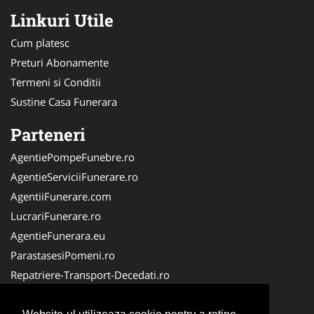
Linkuri Utile
Cum platesc
Preturi Abonamente
Termeni si Conditii
Sustine Casa Funerara
Parteneri
AgentiePompeFunebre.ro
AgentieServiciiFunerare.ro
AgentiiFunerare.com
LucrariFunerare.ro
AgentieFunerara.eu
ParastasesiPomeni.ro
Repatriere-Transport-Decedati.ro
RepatriereFunerara.ro
CasaFunerara.com