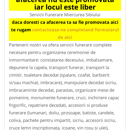
iar locul este liber
Servicii Funerare Miercurea Sibiului
daca doresti ca afacerea ta sa fie promovata aici
te rugam
contacteaza-ne completand formularul
de aici
Partenerii nostri va ofera servicii funerare complete
necesare pentru organizarea ceremoniei de
inmormantare: constatarea decesului, imbalsamare,
depunere la capela, transport funerar, transport la
cimitir, toaletare decedat (spalare, coafat, barbierit
si/sau machiat, imbracare), manipulare decedat sicriu,
imbracaminte decedat, parastas, organizare mese de
pomenire, monumente funerare, cruci, inchiriere capac
frigorific, repatriere decedati, accesorii si produse
funerare (lumanari, doliu, prosoape, batiste, candele,
coliva, pachete pentru impartit, sicriu, accesorii sicriu,
cruce lemn inscriptionata, icoane, vin rosu si ulei),