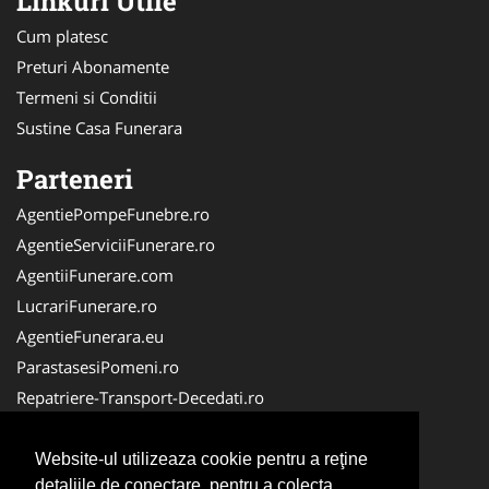
Linkuri Utile
Cum platesc
Preturi Abonamente
Termeni si Conditii
Sustine Casa Funerara
Parteneri
AgentiePompeFunebre.ro
AgentieServiciiFunerare.ro
AgentiiFunerare.com
LucrariFunerare.ro
AgentieFunerara.eu
ParastasesiPomeni.ro
Repatriere-Transport-Decedati.ro
RepatriereFunerara.ro
CasaFunerara.com
Website-ul utilizeaza cookie pentru a reţine
detaliile de conectare, pentru a colecta
NonStopDeschis.ro