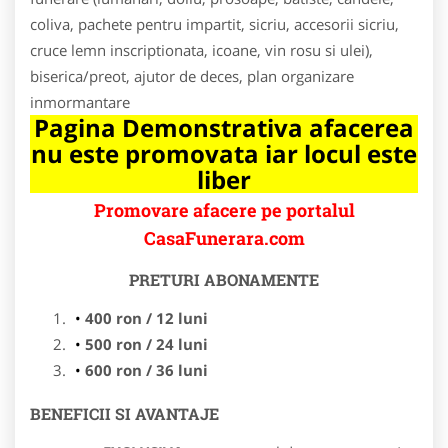
coliva, pachete pentru impartit, sicriu, accesorii sicriu,
cruce lemn inscriptionata, icoane, vin rosu si ulei),
biserica/preot, ajutor de deces, plan organizare
inmormantare
Pagina Demonstrativa afacerea
nu este promovata iar locul este
liber
Promovare afacere pe portalul
CasaFunerara.com
PRETURI ABONAMENTE
400 ron / 12 luni
500 ron / 24 luni
600 ron / 36 luni
BENEFICII SI AVANTAJE