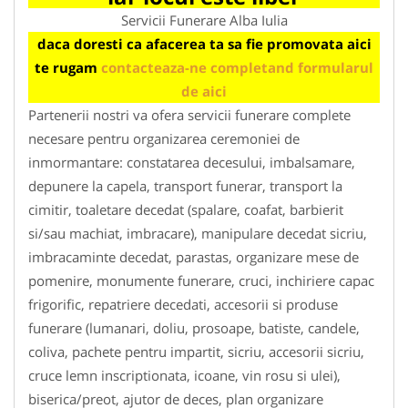
Servicii Funerare Alba Iulia
daca doresti ca afacerea ta sa fie promovata aici
te rugam
contacteaza-ne completand formularul
de aici
Partenerii nostri va ofera servicii funerare complete
necesare pentru organizarea ceremoniei de
inmormantare: constatarea decesului, imbalsamare,
depunere la capela, transport funerar, transport la
cimitir, toaletare decedat (spalare, coafat, barbierit
si/sau machiat, imbracare), manipulare decedat sicriu,
imbracaminte decedat, parastas, organizare mese de
pomenire, monumente funerare, cruci, inchiriere capac
frigorific, repatriere decedati, accesorii si produse
funerare (lumanari, doliu, prosoape, batiste, candele,
coliva, pachete pentru impartit, sicriu, accesorii sicriu,
cruce lemn inscriptionata, icoane, vin rosu si ulei),
biserica/preot, ajutor de deces, plan organizare