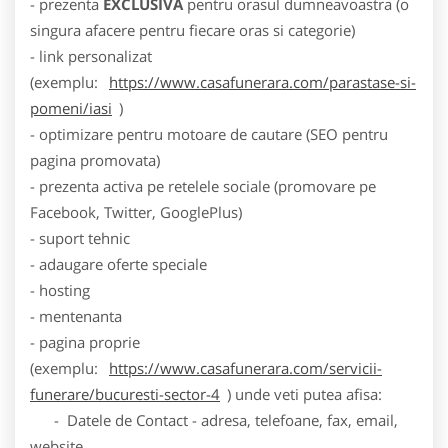
- prezenta
EXCLUSIVA
pentru orasul dumneavoastra (o
singura afacere pentru fiecare oras si categorie)
- link personalizat
(exemplu:
https://www.casafunerara.com/parastase-si-
pomeni/iasi
)
- optimizare pentru motoare de cautare (SEO pentru
pagina promovata)
- prezenta activa pe retelele sociale (promovare pe
Facebook, Twitter, GooglePlus)
- suport tehnic
- adaugare oferte speciale
- hosting
- mentenanta
- pagina proprie
(exemplu:
https://www.casafunerara.com/servicii-
funerare/bucuresti-sector-4
) unde veti putea afisa:
- Datele de Contact - adresa, telefoane, fax, email,
website