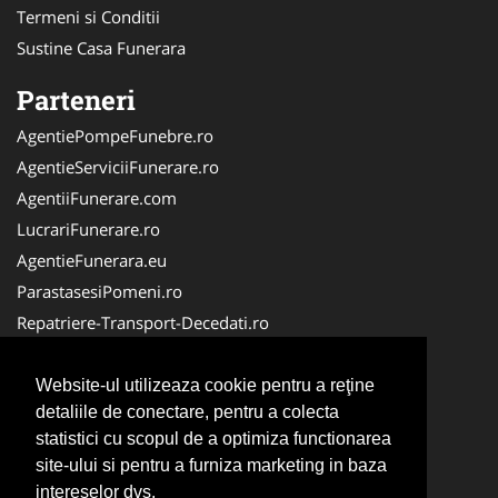
Termeni si Conditii
Sustine Casa Funerara
Parteneri
AgentiePompeFunebre.ro
AgentieServiciiFunerare.ro
AgentiiFunerare.com
LucrariFunerare.ro
AgentieFunerara.eu
ParastasesiPomeni.ro
Repatriere-Transport-Decedati.ro
RepatriereFunerara.ro
CasaFunerara.com
Website-ul utilizeaza cookie pentru a reţine
detaliile de conectare, pentru a colecta
NonStopDeschis.ro
statistici cu scopul de a optimiza functionarea
NonStopFunerare.ro
site-ului si pentru a furniza marketing in baza
Transport-Funerar.com
intereselor dvs.