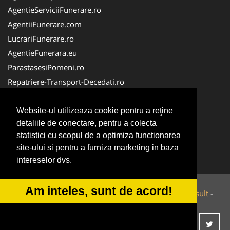
AgentieServiciiFunerare.ro
AgentiiFunerare.com
LucrariFunerare.ro
AgentieFunerara.eu
ParastasesiPomeni.ro
Repatriere-Transport-Decedati.ro
RepatriereFunerara.ro
CasaFunerara.com
Website-ul utilizeaza cookie pentru a reţine
detaliile de conectare, pentru a colecta
NonStopDeschis.ro
statistici cu scopul de a optimiza functionarea
NonStopFunerare.ro
site-ului si pentru a furniza marketing in baza
Transport-Funerar.com
intereselor dvs.
Am inteles, sunt de acord!
© 2014-2026 Powered by
VilonMedia
&
Tokaido Consult
-
ANPC
SOL