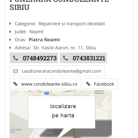
SIBIU
Categorie:
Repatriere si transport decedati
Judet:
Neamt
Oras:
Piatra Neamt
Adresa:
Str. Vasile Aaron, nr. 11, Sibiu
0748492273
0743831221
casafuneraracondoleante@gmail.com
www.condoleante-sibiu.ro
Facebook