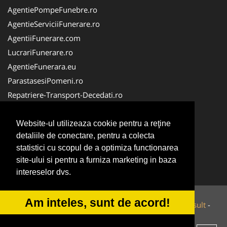
AgentiePompeFunebre.ro
AgentieServiciiFunerare.ro
AgentiiFunerare.com
LucrariFunerare.ro
AgentieFunerara.eu
ParastasesiPomeni.ro
Repatriere-Transport-Decedati.ro
RepatriereFunerara.ro
CasaFunerara.com
Website-ul utilizeaza cookie pentru a reţine
detaliile de conectare, pentru a colecta
NonStopDeschis.ro
statistici cu scopul de a optimiza functionarea
NonStopFunerare.ro
site-ului si pentru a furniza marketing in baza
Transport-Funerar.com
intereselor dvs.
Am inteles, sunt de acord!
© 2014-2026 Powered by
VilonMedia
&
Tokaido Consult
-
ANPC
SOL