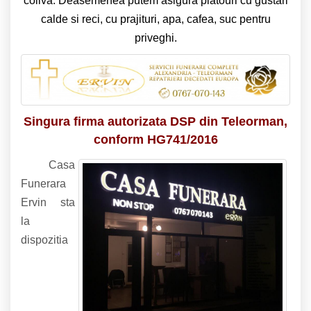
coliva. Deasemenea putem asigura platouri cu gustari
calde si reci, cu prajituri, apa, cafea, suc pentru
priveghi.
Singura firma autorizata DSP din Teleorman,
conform HG741/2016
Casa
Funerara
Ervin sta
la
dispozitia