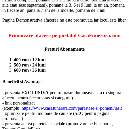
zile (sau sase saptamani), pomana la 3, 6 si 9 luni, la un an, pomana
in fiecare an, pana la 7 ani de la moarte, pomana de 7 ani.
Pagina Demonstrativa afacerea nu este promovata iar locul este liber
Promovare afacere pe portalul CasaFunerara.com
Preturi Abonamente
400 ron / 12 luni
500 ron / 24 luni
600 ron / 36 luni
Beneficii si Avantaje
- prezenta
EXCLUSIVA
pentru orasul dumneavoastra (o singura
afacere pentru fiecare oras si categorie)
- link personalizat
(exemplu:
https://www.casafunerara.com/parastase-si-pomeni/iasi
)
- optimizare pentru motoare de cautare (SEO pentru pagina
promovata)
- prezenta activa pe retelele sociale (promovare pe Facebook,
Twitter, GooglePlus)