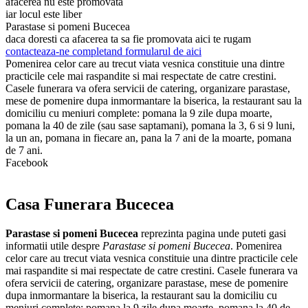
afacerea nu este promovata
iar locul este liber
Parastase si pomeni Bucecea
daca doresti ca afacerea ta sa fie promovata aici te rugam
contacteaza-ne completand formularul de aici
Pomenirea celor care au trecut viata vesnica constituie una dintre
practicile cele mai raspandite si mai respectate de catre crestini.
Casele funerara va ofera servicii de catering, organizare parastase,
mese de pomenire dupa inmormantare la biserica, la restaurant sau la
domiciliu cu meniuri complete: pomana la 9 zile dupa moarte,
pomana la 40 de zile (sau sase saptamani), pomana la 3, 6 si 9 luni,
la un an, pomana in fiecare an, pana la 7 ani de la moarte, pomana
de 7 ani.
Facebook
Casa Funerara Bucecea
Parastase si pomeni Bucecea
reprezinta pagina unde puteti gasi
informatii utile despre
Parastase si pomeni Bucecea
. Pomenirea
celor care au trecut viata vesnica constituie una dintre practicile cele
mai raspandite si mai respectate de catre crestini. Casele funerara va
ofera servicii de catering, organizare parastase, mese de pomenire
dupa inmormantare la biserica, la restaurant sau la domiciliu cu
meniuri complete: pomana la 9 zile dupa moarte, pomana la 40 de