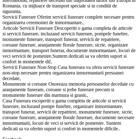
international, repatriere decedati din majoritatea tarilor din Europa in
Romania, cu mijloace de transport speciale si in conditii de
siguranta,
Servicii Funerare Oferim servicii funerare complete necesare pentru
organizarea ceremoniei de inmormantare.,
Articole Servicii Funerare Descoperiti o gama completa de articole
si servicii funerare, incluzand servicii funerare, pompele funebre,
monumente funerare, transport funerar, servicii de repatriere,
coroane funerare, aranjamente florale funerare, sicrie, organizare
inmormantare, transport funerar, documente inmormantare, locuri de
veci servicii de pomenire.Suntem dedicati sa va oferim suport si
confort in momentele dif,
Servicii Funerare Non-Stop Casa funerara va ofera servicii funerare
non-stop necesare pentru organizarea inmormantarii persoanei
decedate,
Monumente si coroane Onoreaza memoria persoanelor decedate cu
aranjamente funerare, coroane si jerbe funerare precum si
monumente funerare din marmura si granit.,
Casa Funerara escoperiti o gama completa de articole si servicii
funerare, incluzand pompe funebre, organizare inmormantare,
transport funerar, servicii de repatriere, monumente funerare, sicrie,
coroane funerare, aranjamente florale funerare, documente necesare
inmormantarii, locuri de veci si servicii de pomenire. Suntem
dedicati sa va oferim suport si confort in momentele dificile..