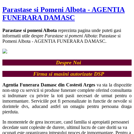
Parastase si Pomeni Albota - AGENTIA
FUNERARA DAMASC
Parastase si pomeni Albota
reprezinta pagina unde puteti gasi
informatii utile despre
Parastase si pomeni Albota
: Parastase si
Pomeni Albota - AGENTIA FUNERARA DAMASC.
Despre Noi
Firma si masini autorizate DSP
Agentia Funerara Damasc din Costesti Arges
va sta la dispozitie
non-stop cu servicii si produse funerare complete oferind consultanta
si indrumare cu privire la toti pasii necesari de urmat pentru o
inmormantare.
Serviciile pot fi personalizate in functie de nevoile si
dorintele dvs, aducand astfel un omagiu pentru persoana draga
pierduta.
In momentele de grea incercare, cand familia si apropiatii persoanei
decedate sunt coplesite de durere, ultimul lucru de care doriti sa va
ocupati este organizarea intregului proces de inmormantare. Pentru a