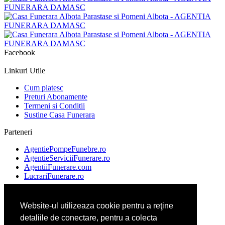
Facebook
Linkuri Utile
Cum platesc
Preturi Abonamente
Termeni si Conditii
Sustine Casa Funerara
Parteneri
AgentiePompeFunebre.ro
AgentieServiciiFunerare.ro
AgentiiFunerare.com
LucrariFunerare.ro
Website-ul utilizeaza cookie pentru a reţine
AgentieFunerara.eu
detaliile de conectare, pentru a colecta
ParastasesiPomeni.ro