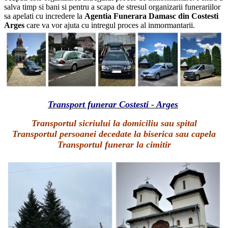
salva timp si bani si pentru a scapa de stresul organizarii funerariilor
sa apelati cu incredere la
Agentia Funerara Damasc
din Costesti
Arges
care va vor ajuta cu intregul proces al inmormantarii.
Transport funerar Costesti - Arges
Transportul sicriului la domiciliu sau spital
Transportul persoanei decedate la biserica sau capela
Transportul funerar la cimitir