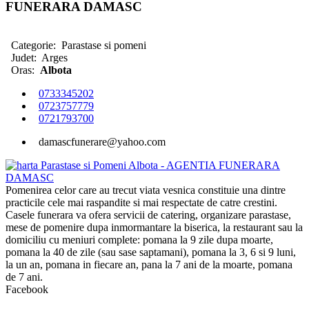
FUNERARA DAMASC
Categorie:
Parastase si pomeni
Judet:
Arges
Oras:
Albota
0733345202
0723757779
0721793700
damascfunerare@yahoo.com
Pomenirea celor care au trecut viata vesnica constituie una dintre
practicile cele mai raspandite si mai respectate de catre crestini.
Casele funerara va ofera servicii de catering, organizare parastase,
mese de pomenire dupa inmormantare la biserica, la restaurant sau la
domiciliu cu meniuri complete: pomana la 9 zile dupa moarte,
pomana la 40 de zile (sau sase saptamani), pomana la 3, 6 si 9 luni,
la un an, pomana in fiecare an, pana la 7 ani de la moarte, pomana
de 7 ani.
Facebook