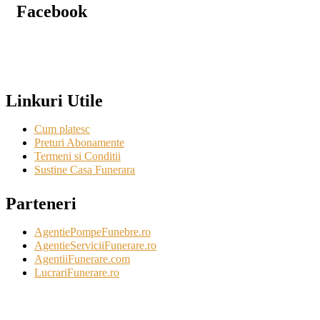
Facebook
Linkuri Utile
Cum platesc
Preturi Abonamente
Termeni si Conditii
Sustine Casa Funerara
Parteneri
AgentiePompeFunebre.ro
AgentieServiciiFunerare.ro
AgentiiFunerare.com
LucrariFunerare.ro