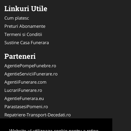
Linkuri Utile
Cum platesc
Preturi Abonamente
Termeni si Conditii
Sustine Casa Funerara
Parteneri
AgentiePompeFunebre.ro
AgentieServiciiFunerare.ro
AgentiiFunerare.com
LucrariFunerare.ro
AgentieFunerara.eu
ParastasesiPomeni.ro
Repatriere-Transport-Decedati.ro
RepatriereFunerara.ro
CasaFunerara.com