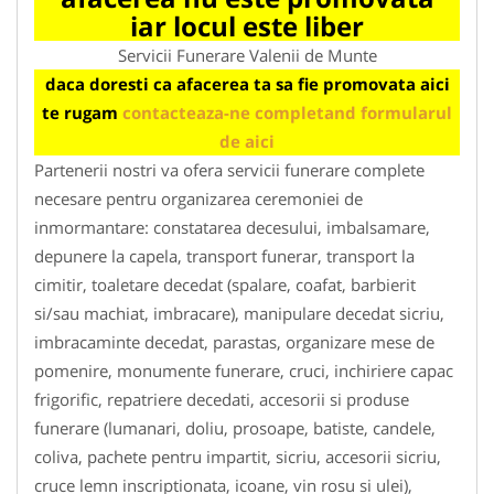
iar locul este liber
Servicii Funerare Valenii de Munte
daca doresti ca afacerea ta sa fie promovata aici
te rugam
contacteaza-ne completand formularul
de aici
Partenerii nostri va ofera servicii funerare complete
necesare pentru organizarea ceremoniei de
inmormantare: constatarea decesului, imbalsamare,
depunere la capela, transport funerar, transport la
cimitir, toaletare decedat (spalare, coafat, barbierit
si/sau machiat, imbracare), manipulare decedat sicriu,
imbracaminte decedat, parastas, organizare mese de
pomenire, monumente funerare, cruci, inchiriere capac
frigorific, repatriere decedati, accesorii si produse
funerare (lumanari, doliu, prosoape, batiste, candele,
coliva, pachete pentru impartit, sicriu, accesorii sicriu,
cruce lemn inscriptionata, icoane, vin rosu si ulei),