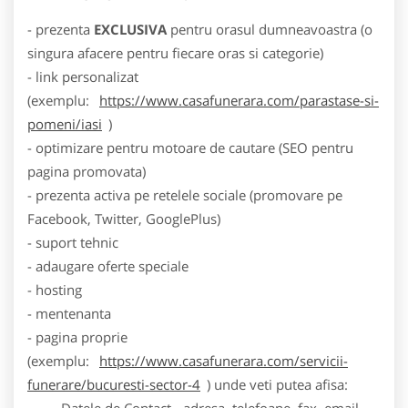
- prezenta
EXCLUSIVA
pentru orasul dumneavoastra (o
singura afacere pentru fiecare oras si categorie)
- link personalizat
(exemplu:
https://www.casafunerara.com/parastase-si-
pomeni/iasi
)
- optimizare pentru motoare de cautare (SEO pentru
pagina promovata)
- prezenta activa pe retelele sociale (promovare pe
Facebook, Twitter, GooglePlus)
- suport tehnic
- adaugare oferte speciale
- hosting
- mentenanta
- pagina proprie
(exemplu:
https://www.casafunerara.com/servicii-
funerare/bucuresti-sector-4
) unde veti putea afisa:
- Datele de Contact - adresa, telefoane, fax, email,