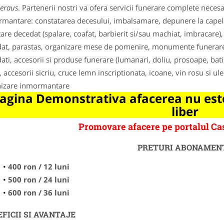
eraus
. Partenerii nostri va ofera servicii funerare complete nece
mantare: constatarea decesului, imbalsamare, depunere la capela, 
tare decedat (spalare, coafat, barbierit si/sau machiat, imbracare
at, parastas, organizare mese de pomenire, monumente funerare, cr
ati, accesorii si produse funerare (lumanari, doliu, prosoape, bati
, accesorii sicriu, cruce lemn inscriptionata, icoane, vin rosu si ule
izare inmormantare
agina Demonstrativa afacerea nu este
liber
Promovare afacere pe portalul C
PRETURI ABONAMEN
400 ron / 12 luni
500 ron / 24 luni
600 ron / 36 luni
FICII SI AVANTAJE