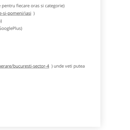
entru fiecare oras si categorie)
-si-pomeni/iasi
)
)
 GooglePlus)
erare/bucuresti-sector-4
) unde veti putea