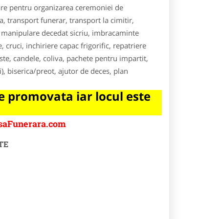
sare pentru organizarea ceremoniei de
transport funerar, transport la cimitir,
), manipulare decedat sicriu, imbracaminte
uci, inchiriere capac frigorific, repatriere
ste, candele, coliva, pachete pentru impartit,
i), biserica/preot, ajutor de deces, plan
 promovata iar locul este
asaFunerara.com
TE