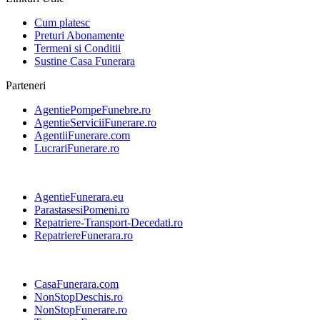
Cum platesc
Preturi Abonamente
Termeni si Conditii
Sustine Casa Funerara
Parteneri
AgentiePompeFunebre.ro
AgentieServiciiFunerare.ro
AgentiiFunerare.com
LucrariFunerare.ro
AgentieFunerara.eu
ParastasesiPomeni.ro
Repatriere-Transport-Decedati.ro
RepatriereFunerara.ro
CasaFunerara.com
NonStopDeschis.ro
NonStopFunerare.ro