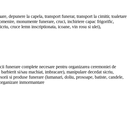
, depunere la capela, transport funerar, transport la cimitir, toaletare
omenire, monumente funerare, cruci, inchiriere capac frigorific,
icriu, cruce lemn inscriptionata, icoane, vin rosu si ulei),
rvicii funerare complete necesare pentru organizarea ceremoniei de
 barbierit si/sau machiat, imbracare), manipulare decedat sicriu,
orii si produse funerare (lumanari, doliu, prosoape, batiste, candele,
an organizare inmormantare