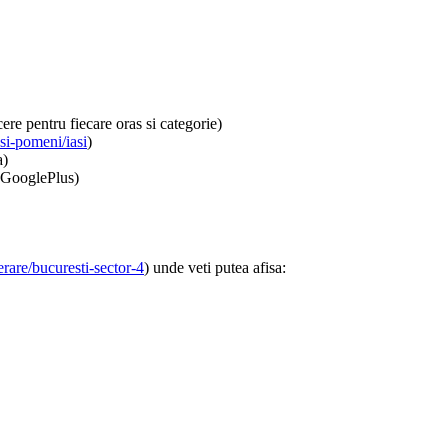
re pentru fiecare oras si categorie)
si-pomeni/iasi
)
a)
, GooglePlus)
rare/bucuresti-sector-4
) unde veti putea afisa: