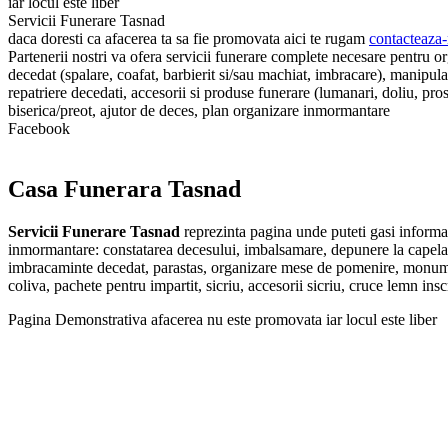
iar locul este liber
Servicii Funerare Tasnad
daca doresti ca afacerea ta sa fie promovata aici te rugam
contacteaza-
Partenerii nostri va ofera servicii funerare complete necesare pentru o
decedat (spalare, coafat, barbierit si/sau machiat, imbracare), manipu
repatriere decedati, accesorii si produse funerare (lumanari, doliu, proso
biserica/preot, ajutor de deces, plan organizare inmormantare
Facebook
Casa Funerara Tasnad
Servicii Funerare Tasnad
reprezinta pagina unde puteti gasi informat
inmormantare: constatarea decesului, imbalsamare, depunere la capela, tr
imbracaminte decedat, parastas, organizare mese de pomenire, monumente 
coliva, pachete pentru impartit, sicriu, accesorii sicriu, cruce lemn ins
Pagina Demonstrativa afacerea nu este promovata iar locul este liber