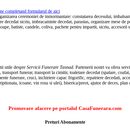
ne completand formularul de aici
rganizarea ceremoniei de inmormantare: constatarea decesului, imbalsamare
lare decedat sicriu, imbracaminte decedat, parastas, organizare mese de p
ape, batiste, candele, coliva, pachete pentru impartit, sicriu, accesorii s
ii utile despre
Servicii Funerare Tasnad
. Partenerii nostri va ofera se
ansport funerar, transport la cimitir, toaletare decedat (spalare, coafat,
funerare, cruci, inchiriere capac frigorific, repatriere decedati, acces
criptionata, icoane, vin rosu si ulei), biserica/preot, ajutor de deces, pl
Promovare afacere pe portalul CasaFunerara.com
Preturi Abonamente