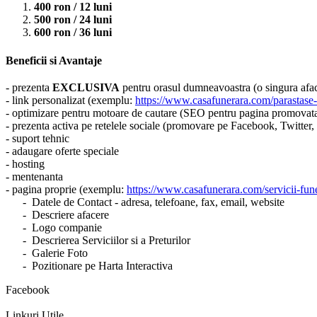
400 ron / 12 luni
500 ron / 24 luni
600 ron / 36 luni
Beneficii si Avantaje
- prezenta
EXCLUSIVA
pentru orasul dumneavoastra (o singura aface
- link personalizat (exemplu:
https://www.casafunerara.com/parastase-
- optimizare pentru motoare de cautare (SEO pentru pagina promovat
- prezenta activa pe retelele sociale (promovare pe Facebook, Twitter
- suport tehnic
- adaugare oferte speciale
- hosting
- mentenanta
- pagina proprie (exemplu:
https://www.casafunerara.com/servicii-fune
- Datele de Contact - adresa, telefoane, fax, email, website
- Descriere afacere
- Logo companie
- Descrierea Serviciilor si a Preturilor
- Galerie Foto
- Pozitionare pe Harta Interactiva
Facebook
Linkuri Utile