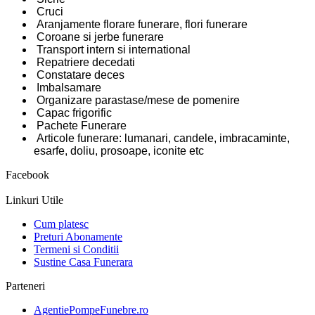
Cruci
Aranjamente florare funerare, flori funerare
Coroane si jerbe funerare
Transport intern si international
Repatriere decedati
Constatare deces
Imbalsamare
Organizare parastase/mese de pomenire
Capac frigorific
Pachete Funerare
Articole funerare: lumanari, candele, imbracaminte,
esarfe, doliu, prosoape, iconite etc
Facebook
Linkuri Utile
Cum platesc
Preturi Abonamente
Termeni si Conditii
Sustine Casa Funerara
Parteneri
AgentiePompeFunebre.ro