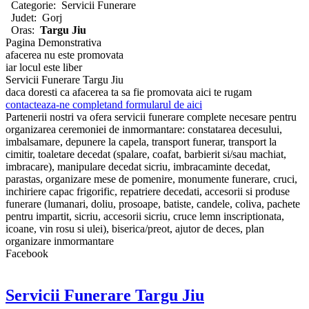
Categorie:
Servicii Funerare
Judet:
Gorj
Oras:
Targu Jiu
Pagina Demonstrativa
afacerea nu este promovata
iar locul este liber
Servicii Funerare Targu Jiu
daca doresti ca afacerea ta sa fie promovata aici te rugam
contacteaza-ne completand formularul de aici
Partenerii nostri va ofera servicii funerare complete necesare pentru
organizarea ceremoniei de inmormantare: constatarea decesului,
imbalsamare, depunere la capela, transport funerar, transport la
cimitir, toaletare decedat (spalare, coafat, barbierit si/sau machiat,
imbracare), manipulare decedat sicriu, imbracaminte decedat,
parastas, organizare mese de pomenire, monumente funerare, cruci,
inchiriere capac frigorific, repatriere decedati, accesorii si produse
funerare (lumanari, doliu, prosoape, batiste, candele, coliva, pachete
pentru impartit, sicriu, accesorii sicriu, cruce lemn inscriptionata,
icoane, vin rosu si ulei), biserica/preot, ajutor de deces, plan
organizare inmormantare
Facebook
Servicii Funerare Targu Jiu