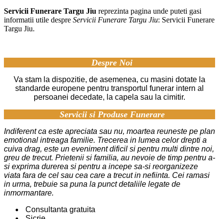
Servicii Funerare Targu Jiu
reprezinta pagina unde puteti gasi
informatii utile despre
Servicii Funerare Targu Jiu
: Servicii Funerare
Targu Jiu.
Despre Noi
Va stam la dispozitie, de asemenea, cu masini dotate la
standarde europene pentru transportul funerar intern al
persoanei decedate, la capela sau la cimitir.
Servicii si Produse Funerare
Indiferent ca este apreciata sau nu, moartea reuneste pe plan
emotional intreaga familie. Trecerea in lumea celor drepti a
cuiva drag, este un eveniment dificil si pentru multi dintre noi,
greu de trecut. Prietenii si familia, au nevoie de timp pentru a-
si exprima durerea si pentru a incepe sa-si reorganizeze
viata fara de cel sau cea care a trecut in nefiinta. Cei ramasi
in urma, trebuie sa puna la punct detaliile legate de
inmormantare.
Consultanta gratuita
Sicrie