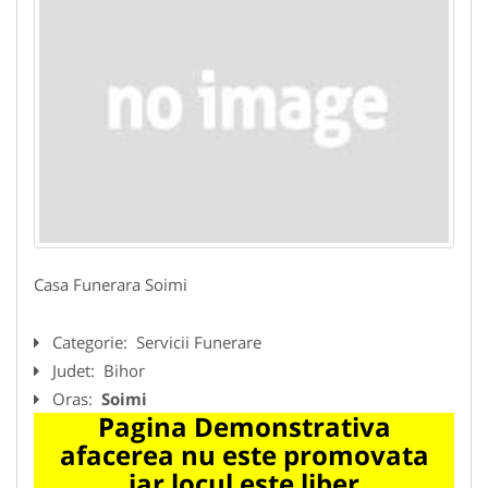
Casa Funerara Soimi
Categorie:
Servicii Funerare
Judet:
Bihor
Oras:
Soimi
Pagina Demonstrativa
afacerea nu este promovata
iar locul este liber