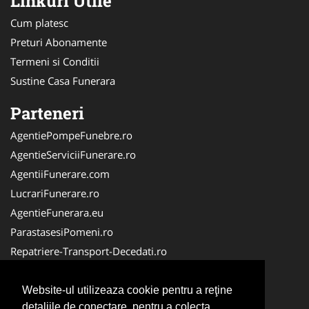
Linkuri Utile
Cum platesc
Preturi Abonamente
Termeni si Conditii
Sustine Casa Funerara
Parteneri
AgentiePompeFunebre.ro
AgentieServiciiFunerare.ro
AgentiiFunerare.com
LucrariFunerare.ro
AgentieFunerara.eu
ParastasesiPomeni.ro
Repatriere-Transport-Decedati.ro
RepatriereFunerara.ro
CasaFunerara.com
Website-ul utilizeaza cookie pentru a reţine
detaliile de conectare, pentru a colecta
NonStopDeschis.ro