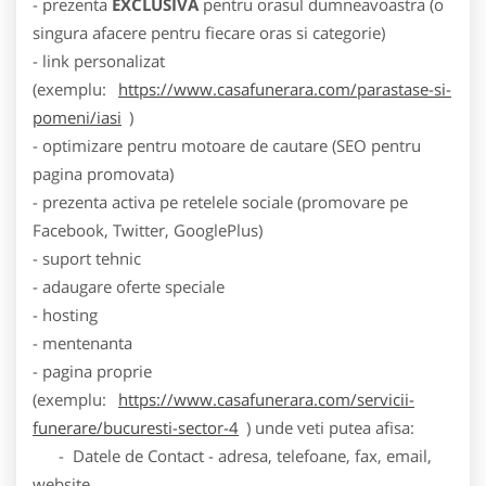
- prezenta
EXCLUSIVA
pentru orasul dumneavoastra (o
singura afacere pentru fiecare oras si categorie)
- link personalizat
(exemplu:
https://www.casafunerara.com/parastase-si-
pomeni/iasi
)
- optimizare pentru motoare de cautare (SEO pentru
pagina promovata)
- prezenta activa pe retelele sociale (promovare pe
Facebook, Twitter, GooglePlus)
- suport tehnic
- adaugare oferte speciale
- hosting
- mentenanta
- pagina proprie
(exemplu:
https://www.casafunerara.com/servicii-
funerare/bucuresti-sector-4
) unde veti putea afisa:
- Datele de Contact - adresa, telefoane, fax, email,
website