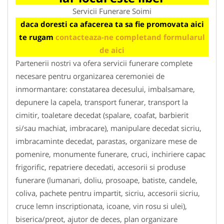
Servicii Funerare Soimi
daca doresti ca afacerea ta sa fie promovata aici
te rugam
contacteaza-ne completand formularul
de aici
Partenerii nostri va ofera servicii funerare complete
necesare pentru organizarea ceremoniei de
inmormantare: constatarea decesului, imbalsamare,
depunere la capela, transport funerar, transport la
cimitir, toaletare decedat (spalare, coafat, barbierit
si/sau machiat, imbracare), manipulare decedat sicriu,
imbracaminte decedat, parastas, organizare mese de
pomenire, monumente funerare, cruci, inchiriere capac
frigorific, repatriere decedati, accesorii si produse
funerare (lumanari, doliu, prosoape, batiste, candele,
coliva, pachete pentru impartit, sicriu, accesorii sicriu,
cruce lemn inscriptionata, icoane, vin rosu si ulei),
biserica/preot, ajutor de deces, plan organizare