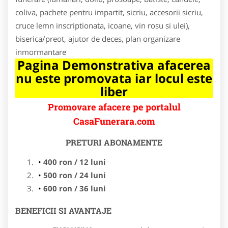
coliva, pachete pentru impartit, sicriu, accesorii sicriu,
cruce lemn inscriptionata, icoane, vin rosu si ulei),
biserica/preot, ajutor de deces, plan organizare
inmormantare
Pagina Demonstrativa afacerea
nu este promovata iar locul este
liber
Promovare afacere pe portalul
CasaFunerara.com
PRETURI ABONAMENTE
400 ron / 12 luni
500 ron / 24 luni
600 ron / 36 luni
BENEFICII SI AVANTAJE