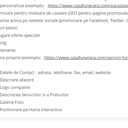
k personalizat (exemplu:
https://www.casafunerara.com/parastase
imizare pentru motoare de cautare (SEO pentru pagina promovata
zenta activa pe retelele sociale (promovare pe Facebook, Twitter,
ort tehnic
ugare oferte speciale
ting
tenanta
ina proprie (exemplu:
https://www.casafunerara.com/servicii-fun
ele de Contact - adresa, telefoane, fax, email, website
scriere afacere
go companie
crierea Serviciilor si a Preturilor
lerie Foto
itionare pe Harta Interactiva