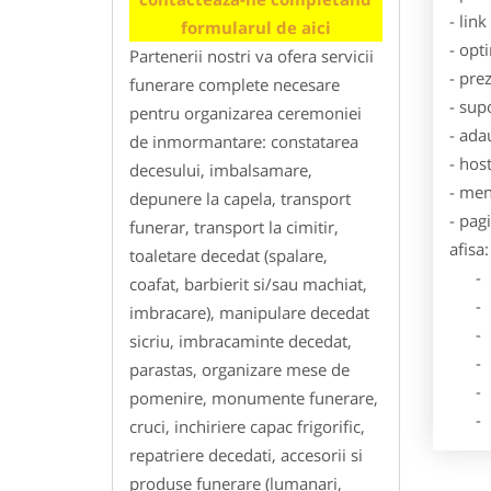
- lin
formularul de aici
- opt
Partenerii nostri va ofera servicii
- pre
funerare complete necesare
- sup
pentru organizarea ceremoniei
- ada
de inmormantare: constatarea
- hos
decesului, imbalsamare,
- men
depunere la capela, transport
- pag
funerar, transport la cimitir,
afisa:
toaletare decedat (spalare,
- Dat
coafat, barbierit si/sau machiat,
- De
imbracare), manipulare decedat
- Lo
sicriu, imbracaminte decedat,
- Des
parastas, organizare mese de
- Ga
pomenire, monumente funerare,
- Poz
cruci, inchiriere capac frigorific,
repatriere decedati, accesorii si
produse funerare (lumanari,