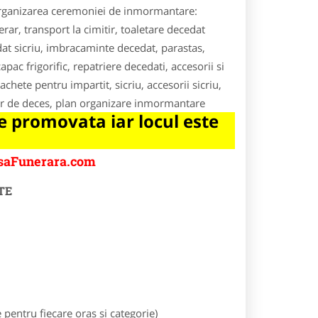
 organizarea ceremoniei de inmormantare:
ar, transport la cimitir, toaletare decedat
dat sicriu, imbracaminte decedat, parastas,
c frigorific, repatriere decedati, accesorii si
chete pentru impartit, sicriu, accesorii sicriu,
utor de deces, plan organizare inmormantare
 promovata iar locul este
asaFunerara.com
TE
entru fiecare oras si categorie)