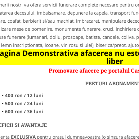
nerii nostri va ofera servicii funerare complete necesare pentru
atarea decesului, imbalsamare, depunere la capela, transport funer
are, coafat, barbierit si/sau machiat, imbracare), manipulare dece
izare mese de pomenire, monumente funerare, cruci, inchiriere capa
se funerare (lumanari, doliu, prosoape, batiste, candele, coliva, pa
 lemn inscriptionata, icoane, vin rosu si ulei), biserica/preot, aj
agina Demonstrativa afacerea nu este
liber
Promovare afacere pe portalul C
PRETURI ABONAMEN
400 ron / 12 luni
500 ron / 24 luni
600 ron / 36 luni
FICII SI AVANTAJE
zenta
EXCLUSIVA
pentru orasul dumneavoastra (o singura afacere p