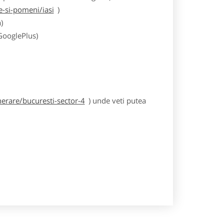
-si-pomeni/iasi
)
)
 GooglePlus)
erare/bucuresti-sector-4
) unde veti putea