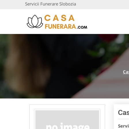
Servicii Funerare Slobozia
Ca
Cas
Servi