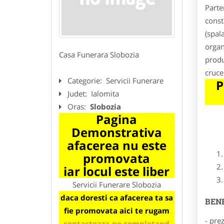
Parte
const
(spal
organ
Casa Funerara Slobozia
produ
cruce
Categorie:
Servicii Funerare
P
Judet:
Ialomita
Oras:
Slobozia
Pagina
Demonstrativa
afacerea nu este
promovata
iar locul este liber
Servicii Funerare Slobozia
daca doresti ca afacerea ta sa
BENE
fie promovata aici te rugam
- pre
contacteaza-ne completand