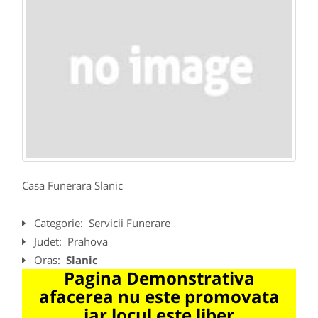
Casa Funerara Slanic
Categorie:
Servicii Funerare
Judet:
Prahova
Oras:
Slanic
Pagina Demonstrativa
afacerea nu este promovata
iar locul este liber