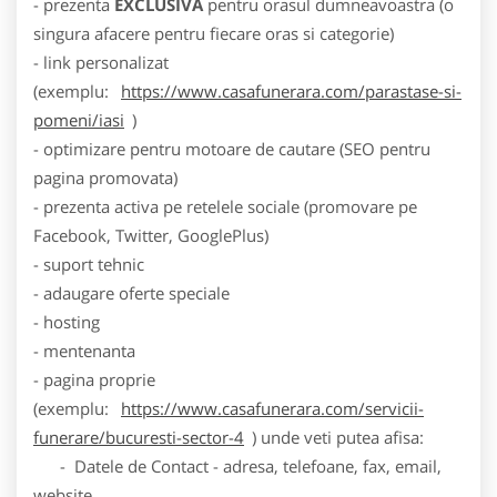
- prezenta
EXCLUSIVA
pentru orasul dumneavoastra (o
singura afacere pentru fiecare oras si categorie)
- link personalizat
(exemplu:
https://www.casafunerara.com/parastase-si-
pomeni/iasi
)
- optimizare pentru motoare de cautare (SEO pentru
pagina promovata)
- prezenta activa pe retelele sociale (promovare pe
Facebook, Twitter, GooglePlus)
- suport tehnic
- adaugare oferte speciale
- hosting
- mentenanta
- pagina proprie
(exemplu:
https://www.casafunerara.com/servicii-
funerare/bucuresti-sector-4
) unde veti putea afisa:
- Datele de Contact - adresa, telefoane, fax, email,
website