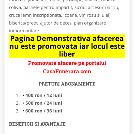
coliva, pachete pentru impartit, sicriu, accesorii sicriu,
cruce lemn inscriptionata, icoane, vin rosu si ulei),
biserica/preot, ajutor de deces, plan organizare
inmormantare
Pagina Demonstrativa afacerea
nu este promovata iar locul este
liber
Promovare afacere pe portalul
CasaFunerara.com
PRETURI ABONAMENTE
400 ron / 12 luni
500 ron / 24 luni
600 ron / 36 luni
BENEFICII SI AVANTAJE