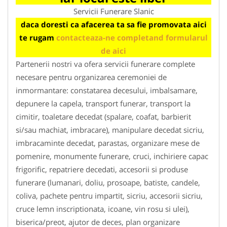
Servicii Funerare Slanic
daca doresti ca afacerea ta sa fie promovata aici
te rugam
contacteaza-ne completand formularul
de aici
Partenerii nostri va ofera servicii funerare complete
necesare pentru organizarea ceremoniei de
inmormantare: constatarea decesului, imbalsamare,
depunere la capela, transport funerar, transport la
cimitir, toaletare decedat (spalare, coafat, barbierit
si/sau machiat, imbracare), manipulare decedat sicriu,
imbracaminte decedat, parastas, organizare mese de
pomenire, monumente funerare, cruci, inchiriere capac
frigorific, repatriere decedati, accesorii si produse
funerare (lumanari, doliu, prosoape, batiste, candele,
coliva, pachete pentru impartit, sicriu, accesorii sicriu,
cruce lemn inscriptionata, icoane, vin rosu si ulei),
biserica/preot, ajutor de deces, plan organizare