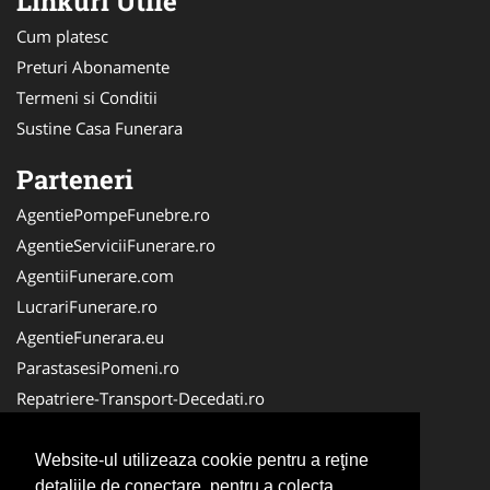
Linkuri Utile
Cum platesc
Preturi Abonamente
Termeni si Conditii
Sustine Casa Funerara
Parteneri
AgentiePompeFunebre.ro
AgentieServiciiFunerare.ro
AgentiiFunerare.com
LucrariFunerare.ro
AgentieFunerara.eu
ParastasesiPomeni.ro
Repatriere-Transport-Decedati.ro
RepatriereFunerara.ro
CasaFunerara.com
Website-ul utilizeaza cookie pentru a reţine
detaliile de conectare, pentru a colecta
NonStopDeschis.ro