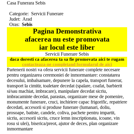
Casa Funerara Sebis
Categorie:
Servicii Funerare
Judet:
Arad
Oras:
Sebis
Pagina Demonstrativa
afacerea nu este promovata
iar locul este liber
Servicii Funerare Sebis
daca doresti ca afacerea ta sa fie promovata aici te rugam
contacteaza-ne completand formularul de aici
Partenerii nostri va ofera servicii funerare complete necesare
pentru organizarea ceremoniei de inmormantare: constatarea
decesului, imbalsamare, depunere la capela, transport funerar,
transport la cimitir, toaletare decedat (spalare, coafat, barbierit
si/sau machiat, imbracare), manipulare decedat sicriu,
imbracaminte decedat, parastas, organizare mese de pomenire,
monumente funerare, cruci, inchiriere capac frigorific, repatriere
decedati, accesorii si produse funerare (lumanari, doliu,
prosoape, batiste, candele, coliva, pachete pentru impartit,
sicriu, accesorii sicriu, cruce lemn inscriptionata, icoane, vin
rosu si ulei), biserica/preot, ajutor de deces, plan organizare
inmormantare