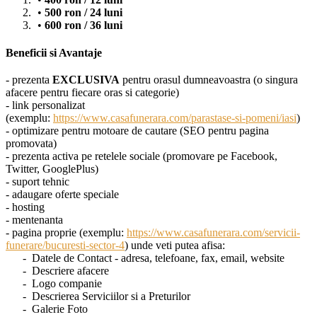
500 ron / 24 luni
600 ron / 36 luni
Beneficii si Avantaje
- prezenta
EXCLUSIVA
pentru orasul dumneavoastra (o singura
afacere pentru fiecare oras si categorie)
- link personalizat
(exemplu:
https://www.casafunerara.com/parastase-si-pomeni/iasi
)
- optimizare pentru motoare de cautare (SEO pentru pagina
promovata)
- prezenta activa pe retelele sociale (promovare pe Facebook,
Twitter, GooglePlus)
- suport tehnic
- adaugare oferte speciale
- hosting
- mentenanta
- pagina proprie (exemplu:
https://www.casafunerara.com/servicii-
funerare/bucuresti-sector-4
) unde veti putea afisa:
- Datele de Contact - adresa, telefoane, fax, email, website
- Descriere afacere
- Logo companie
- Descrierea Serviciilor si a Preturilor
- Galerie Foto