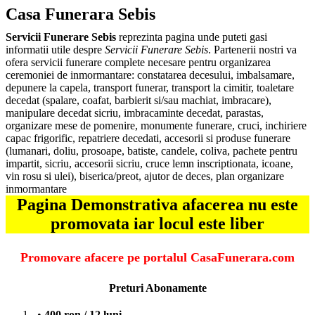
Casa Funerara Sebis
Servicii Funerare Sebis
reprezinta pagina unde puteti gasi
informatii utile despre
Servicii Funerare Sebis
. Partenerii nostri va
ofera servicii funerare complete necesare pentru organizarea
ceremoniei de inmormantare: constatarea decesului, imbalsamare,
depunere la capela, transport funerar, transport la cimitir, toaletare
decedat (spalare, coafat, barbierit si/sau machiat, imbracare),
manipulare decedat sicriu, imbracaminte decedat, parastas,
organizare mese de pomenire, monumente funerare, cruci, inchiriere
capac frigorific, repatriere decedati, accesorii si produse funerare
(lumanari, doliu, prosoape, batiste, candele, coliva, pachete pentru
impartit, sicriu, accesorii sicriu, cruce lemn inscriptionata, icoane,
vin rosu si ulei), biserica/preot, ajutor de deces, plan organizare
inmormantare
Pagina Demonstrativa afacerea nu este
promovata iar locul este liber
Promovare afacere pe portalul CasaFunerara.com
Preturi Abonamente
400 ron / 12 luni