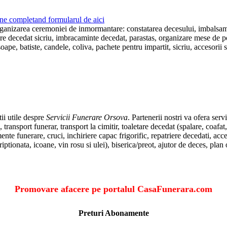
ne completand formularul de aici
rganizarea ceremoniei de inmormantare: constatarea decesului, imbalsamare
lare decedat sicriu, imbracaminte decedat, parastas, organizare mese de p
ape, batiste, candele, coliva, pachete pentru impartit, sicriu, accesorii s
ii utile despre
Servicii Funerare Orsova
. Partenerii nostri va ofera se
ansport funerar, transport la cimitir, toaletare decedat (spalare, coafat,
funerare, cruci, inchiriere capac frigorific, repatriere decedati, acces
criptionata, icoane, vin rosu si ulei), biserica/preot, ajutor de deces, pl
Promovare afacere pe portalul CasaFunerara.com
Preturi Abonamente