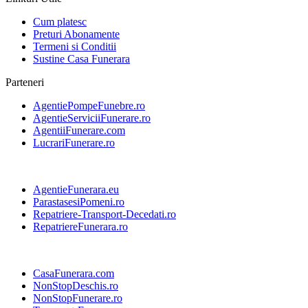
Cum platesc
Preturi Abonamente
Termeni si Conditii
Sustine Casa Funerara
Parteneri
AgentiePompeFunebre.ro
AgentieServiciiFunerare.ro
AgentiiFunerare.com
LucrariFunerare.ro
AgentieFunerara.eu
ParastasesiPomeni.ro
Repatriere-Transport-Decedati.ro
RepatriereFunerara.ro
CasaFunerara.com
NonStopDeschis.ro
NonStopFunerare.ro