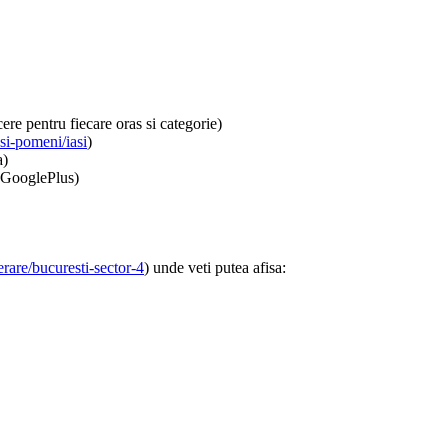
re pentru fiecare oras si categorie)
si-pomeni/iasi
)
a)
, GooglePlus)
rare/bucuresti-sector-4
) unde veti putea afisa: