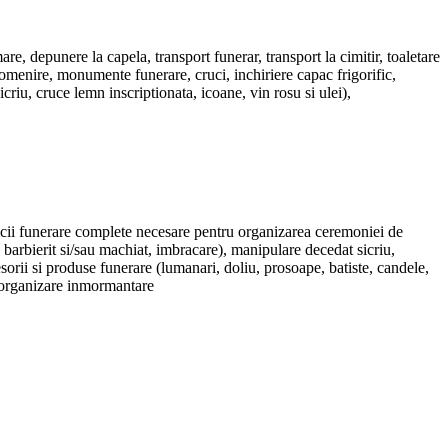
, depunere la capela, transport funerar, transport la cimitir, toaletare
omenire, monumente funerare, cruci, inchiriere capac frigorific,
icriu, cruce lemn inscriptionata, icoane, vin rosu si ulei),
rvicii funerare complete necesare pentru organizarea ceremoniei de
 barbierit si/sau machiat, imbracare), manipulare decedat sicriu,
orii si produse funerare (lumanari, doliu, prosoape, batiste, candele,
an organizare inmormantare