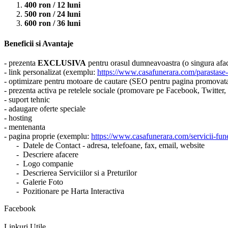
400 ron / 12 luni
500 ron / 24 luni
600 ron / 36 luni
Beneficii si Avantaje
- prezenta
EXCLUSIVA
pentru orasul dumneavoastra (o singura aface
- link personalizat (exemplu:
https://www.casafunerara.com/parastase-
- optimizare pentru motoare de cautare (SEO pentru pagina promovat
- prezenta activa pe retelele sociale (promovare pe Facebook, Twitter
- suport tehnic
- adaugare oferte speciale
- hosting
- mentenanta
- pagina proprie (exemplu:
https://www.casafunerara.com/servicii-fune
- Datele de Contact - adresa, telefoane, fax, email, website
- Descriere afacere
- Logo companie
- Descrierea Serviciilor si a Preturilor
- Galerie Foto
- Pozitionare pe Harta Interactiva
Facebook
Linkuri Utile