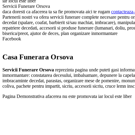
iar locul este liber
Servicii Funerare Orsova
daca doresti ca afacerea ta sa fie promovata aici te rugam
contacteaza-
Partenerii nostri va ofera servicii funerare complete necesare pentru o
decedat (spalare, coafat, barbierit si/sau machiat, imbracare), manipu
repatriere decedati, accesorii si produse funerare (lumanari, doliu, proso
biserica/preot, ajutor de deces, plan organizare inmormantare
Facebook
Casa Funerara Orsova
Servicii Funerare Orsova
reprezinta pagina unde puteti gasi informat
inmormantare: constatarea decesului, imbalsamare, depunere la capela, tr
imbracaminte decedat, parastas, organizare mese de pomenire, monumente 
coliva, pachete pentru impartit, sicriu, accesorii sicriu, cruce lemn ins
Pagina Demonstrativa afacerea nu este promovata iar locul este liber