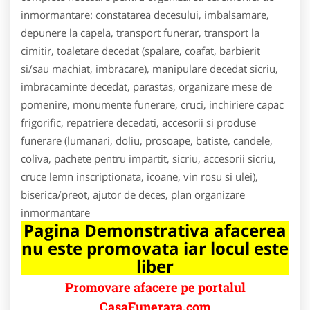
inmormantare: constatarea decesului, imbalsamare,
depunere la capela, transport funerar, transport la
cimitir, toaletare decedat (spalare, coafat, barbierit
si/sau machiat, imbracare), manipulare decedat sicriu,
imbracaminte decedat, parastas, organizare mese de
pomenire, monumente funerare, cruci, inchiriere capac
frigorific, repatriere decedati, accesorii si produse
funerare (lumanari, doliu, prosoape, batiste, candele,
coliva, pachete pentru impartit, sicriu, accesorii sicriu,
cruce lemn inscriptionata, icoane, vin rosu si ulei),
biserica/preot, ajutor de deces, plan organizare
inmormantare
Pagina Demonstrativa afacerea
nu este promovata iar locul este
liber
Promovare afacere pe portalul
CasaFunerara.com