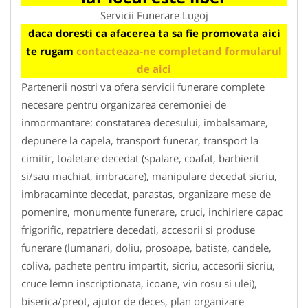
Servicii Funerare Lugoj
daca doresti ca afacerea ta sa fie promovata aici
te rugam
contacteaza-ne completand formularul
de aici
Partenerii nostri va ofera servicii funerare complete
necesare pentru organizarea ceremoniei de
inmormantare: constatarea decesului, imbalsamare,
depunere la capela, transport funerar, transport la
cimitir, toaletare decedat (spalare, coafat, barbierit
si/sau machiat, imbracare), manipulare decedat sicriu,
imbracaminte decedat, parastas, organizare mese de
pomenire, monumente funerare, cruci, inchiriere capac
frigorific, repatriere decedati, accesorii si produse
funerare (lumanari, doliu, prosoape, batiste, candele,
coliva, pachete pentru impartit, sicriu, accesorii sicriu,
cruce lemn inscriptionata, icoane, vin rosu si ulei),
biserica/preot, ajutor de deces, plan organizare