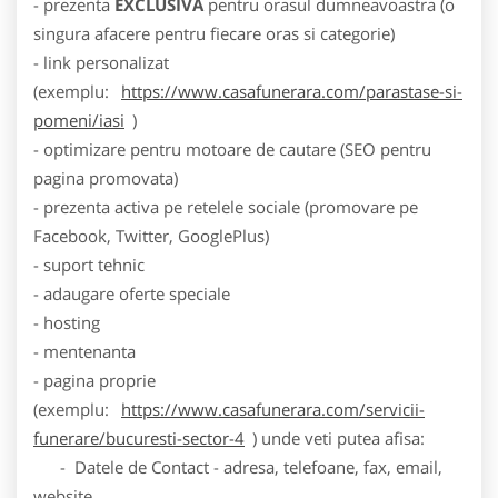
- prezenta
EXCLUSIVA
pentru orasul dumneavoastra (o
singura afacere pentru fiecare oras si categorie)
- link personalizat
(exemplu:
https://www.casafunerara.com/parastase-si-
pomeni/iasi
)
- optimizare pentru motoare de cautare (SEO pentru
pagina promovata)
- prezenta activa pe retelele sociale (promovare pe
Facebook, Twitter, GooglePlus)
- suport tehnic
- adaugare oferte speciale
- hosting
- mentenanta
- pagina proprie
(exemplu:
https://www.casafunerara.com/servicii-
funerare/bucuresti-sector-4
) unde veti putea afisa:
- Datele de Contact - adresa, telefoane, fax, email,
website