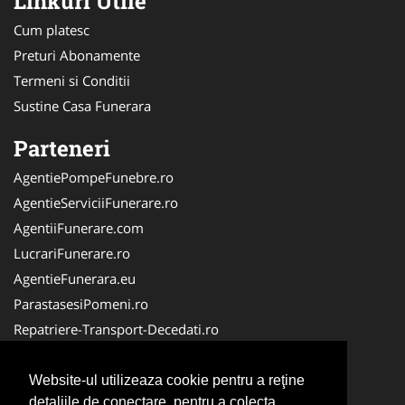
Linkuri Utile
Cum platesc
Preturi Abonamente
Termeni si Conditii
Sustine Casa Funerara
Parteneri
AgentiePompeFunebre.ro
AgentieServiciiFunerare.ro
AgentiiFunerare.com
LucrariFunerare.ro
AgentieFunerara.eu
ParastasesiPomeni.ro
Repatriere-Transport-Decedati.ro
RepatriereFunerara.ro
CasaFunerara.com
Website-ul utilizeaza cookie pentru a reţine
detaliile de conectare, pentru a colecta
NonStopDeschis.ro