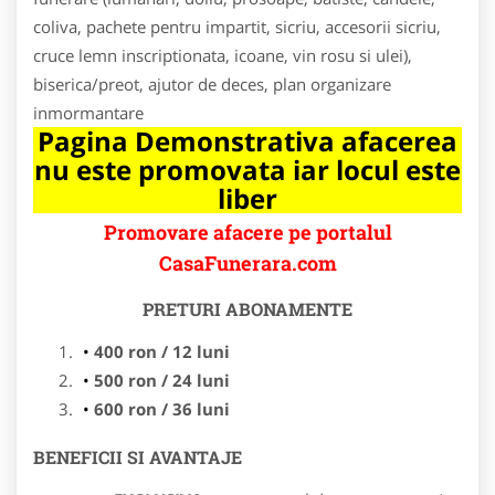
coliva, pachete pentru impartit, sicriu, accesorii sicriu,
cruce lemn inscriptionata, icoane, vin rosu si ulei),
biserica/preot, ajutor de deces, plan organizare
inmormantare
Pagina Demonstrativa afacerea
nu este promovata iar locul este
liber
Promovare afacere pe portalul
CasaFunerara.com
PRETURI ABONAMENTE
400 ron / 12 luni
500 ron / 24 luni
600 ron / 36 luni
BENEFICII SI AVANTAJE