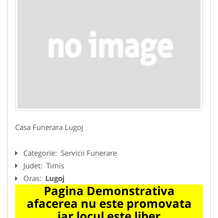
Casa Funerara Lugoj
Categorie:
Servicii Funerare
Judet:
Timis
Oras:
Lugoj
Pagina Demonstrativa
afacerea nu este promovata
iar locul este liber