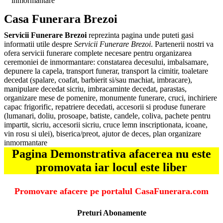
inmormantare
Casa Funerara Brezoi
Servicii Funerare Brezoi
reprezinta pagina unde puteti gasi
informatii utile despre
Servicii Funerare Brezoi
. Partenerii nostri va
ofera servicii funerare complete necesare pentru organizarea
ceremoniei de inmormantare: constatarea decesului, imbalsamare,
depunere la capela, transport funerar, transport la cimitir, toaletare
decedat (spalare, coafat, barbierit si/sau machiat, imbracare),
manipulare decedat sicriu, imbracaminte decedat, parastas,
organizare mese de pomenire, monumente funerare, cruci, inchiriere
capac frigorific, repatriere decedati, accesorii si produse funerare
(lumanari, doliu, prosoape, batiste, candele, coliva, pachete pentru
impartit, sicriu, accesorii sicriu, cruce lemn inscriptionata, icoane,
vin rosu si ulei), biserica/preot, ajutor de deces, plan organizare
inmormantare
Pagina Demonstrativa afacerea nu este
promovata iar locul este liber
Promovare afacere pe portalul CasaFunerara.com
Preturi Abonamente