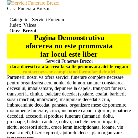
Casa Funerara Brezoi
Categorie:
Servicii Funerare
Judet:
Valcea
Oras:
Brezoi
Pagina Demonstrativa
afacerea nu este promovata
iar locul este liber
Servicii Funerare Brezoi
daca doresti ca afacerea ta sa fie promovata aici te rugam
contacteaza-ne completand formularul de aici
Partenerii nostri va ofera servicii funerare complete necesare
pentru organizarea ceremoniei de inmormantare: constatarea
decesului, imbalsamare, depunere la capela, transport funerar,
transport la cimitir, toaletare decedat (spalare, coafat, barbierit
si/sau machiat, imbracare), manipulare decedat sicriu,
imbracaminte decedat, parastas, organizare mese de pomenire,
monumente funerare, cruci, inchiriere capac frigorific, repatriere
decedati, accesorii si produse funerare (lumanari, doliu,
prosoape, batiste, candele, coliva, pachete pentru impartit,
sicriu, accesorii sicriu, cruce lemn inscriptionata, icoane, vin
rosu si ulei), biserica/preot, ajutor de deces, plan organizare