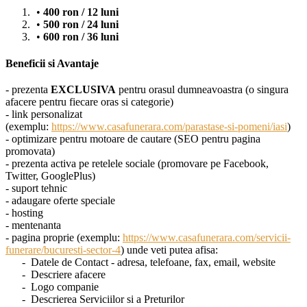
400 ron / 12 luni
500 ron / 24 luni
600 ron / 36 luni
Beneficii si Avantaje
- prezenta
EXCLUSIVA
pentru orasul dumneavoastra (o singura
afacere pentru fiecare oras si categorie)
- link personalizat
(exemplu:
https://www.casafunerara.com/parastase-si-pomeni/iasi
)
- optimizare pentru motoare de cautare (SEO pentru pagina
promovata)
- prezenta activa pe retelele sociale (promovare pe Facebook,
Twitter, GooglePlus)
- suport tehnic
- adaugare oferte speciale
- hosting
- mentenanta
- pagina proprie (exemplu:
https://www.casafunerara.com/servicii-
funerare/bucuresti-sector-4
) unde veti putea afisa:
- Datele de Contact - adresa, telefoane, fax, email, website
- Descriere afacere
- Logo companie
- Descrierea Serviciilor si a Preturilor