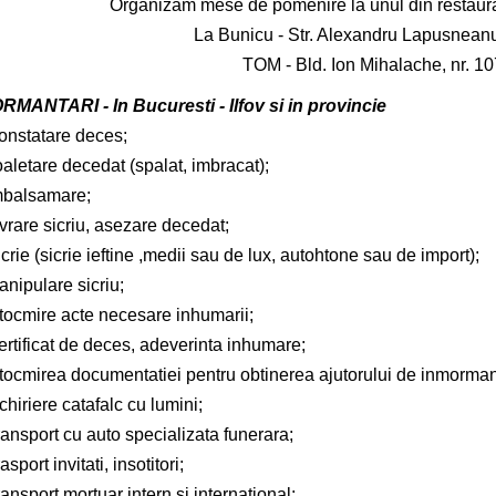
Organizam mese de pomenire la unul din restaura
La Bunicu - Str. Alexandru Lapusneanu,
TOM - Bld. Ion Mihalache, nr. 10
MANTARI - In Bucuresti - Ilfov si in provincie
onstatare deces;
aletare decedat (spalat, imbracat);
mbalsamare;
vrare sicriu, asezare decedat;
crie (sicrie ieftine ,medii sau de lux, autohtone sau de import);
nipulare sicriu;
ntocmire acte necesare inhumarii;
ertificat de deces, adeverinta inhumare;
ntocmirea documentatiei pentru obtinerea ajutorului de inmorman
chiriere catafalc cu lumini;
ansport cu auto specializata funerara;
asport invitati, insotitori;
ansport mortuar intern si international;