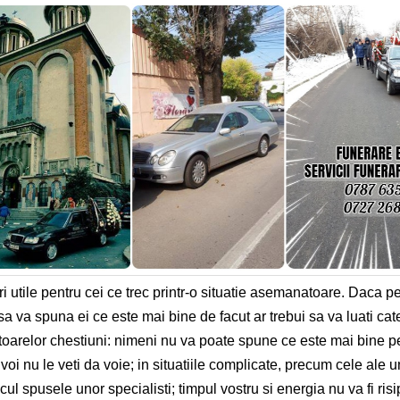
ri utile pentru cei ce trec printr-o situatie asemanatoare. Daca pes
sa va spuna ei ce este mai bine de facut ar trebui sa va luati cat
oarelor chestiuni: nimeni nu va poate spune ce este mai bine pent
voi nu le veti da voie; in situatiile complicate, precum cele ale u
lcul spusele unor specialisti; timpul vostru si energia nu va fi risi