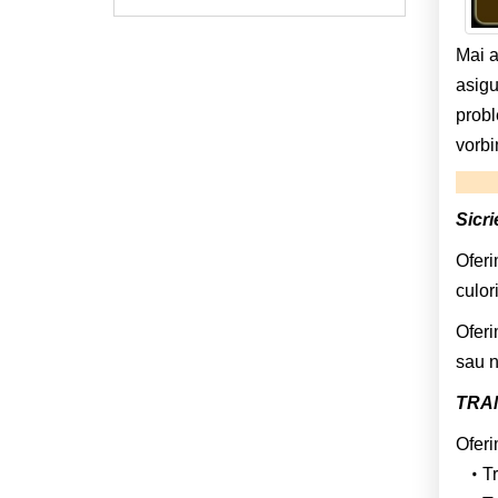
Mai a
asigu
probl
vorbi
Sicri
Oferi
culor
Oferi
sau n
TRA
Oferi
T