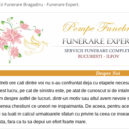
cii Funerare Bragadiru - Funerare Expert.
Despre Noi
treb ore cati dintre voi nu s-au confruntat deja cu etapele nec
est lucru, pe cat de sinistru este, pe atat de cunoscut si de intal
m despre astfel de lucruri, dintr-un motiv sau altul avem nevoi
nea chestiuni ce uneori ne inspaimanta. De aceea, pentru acel
i sa luati in calcul urmatoarele sfaturi cu privire la ceea ce in
ta, fara ca tu sa depui un efort foarte mare.