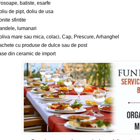
rosoape, batiste, esarfe
liu de pipt, doliu de usa
onite sfintite
andele, lumanari
oliva mare sau mica, colaci, Cap, Prescure, Arhanghel
achete cu produse de dulce sau de post
ase din ceramic de import