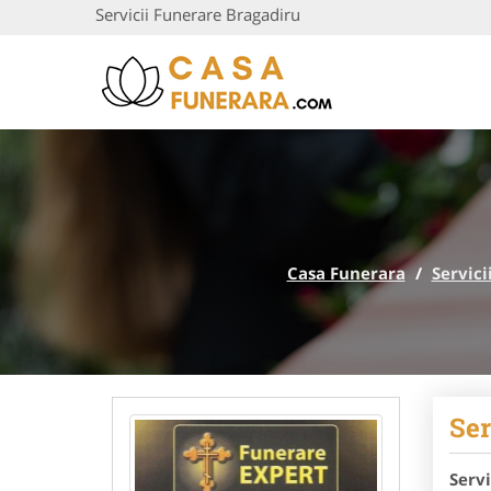
Servicii Funerare Bragadiru
Casa Funerara
/
Servici
Ser
Serv