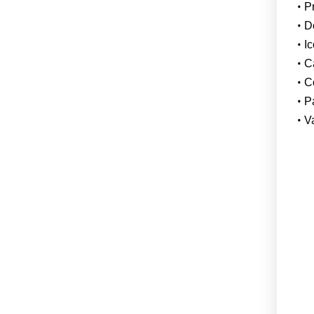
P
Do
Ic
C
C
P
V