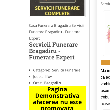
Servi
Casa Funerara Bragadiru Servicii
Funerare Bragadiru - Funerare
Expert
Servicii Funerare
Bragadiru -
Funerare Expert
Categorie:
Servicii Funerare
Ma in
Judet:
Ilfov
ca ac
Oras:
Bragadiru
vorbi
Pagina
aseme
Demonstrativa
trebu
afacerea nu este
aceas
promovata