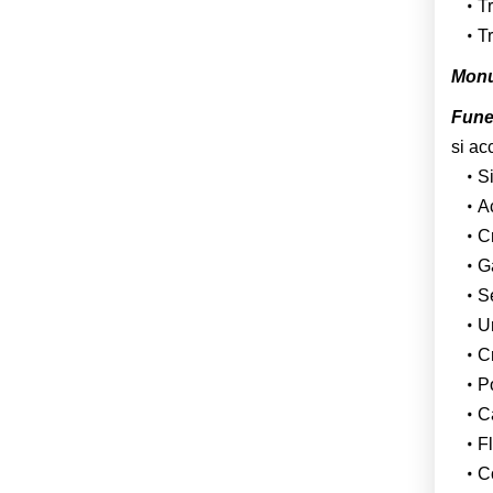
Tr
Tr
Monu
Fune
si ac
Si
Ac
Cr
Ga
S
U
C
P
Ca
F
Co