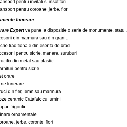
ansport pentru invitati si insotitori
ansport pentru coroane, jerbe, flori
mente funerare
rare Expert
va pune la dispozitie o serie de monumente, statui,
cesorii din marmura sau din granit.
crie traditionale din esenta de brad
cesorii pentru sicrie, manere, suruburi
ucifix din metal sau plastic
rnituri pentru sicrie
et orare
rne funerare
ruci din fier, lemn sau marmura
oze ceramic Catafalc cu lumini
pac frigorific
linare ornamentale
roane, jerbe, coronte, flori