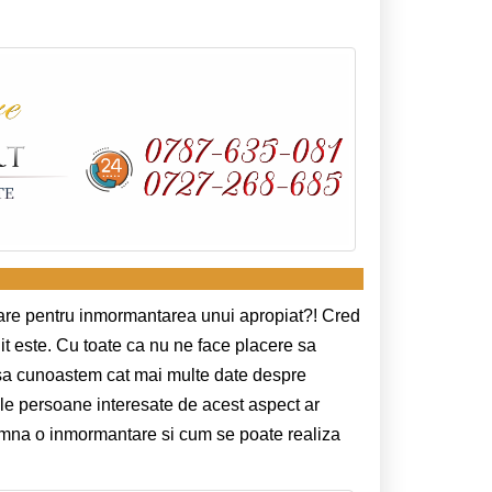
esare pentru inmormantarea unui apropiat?! Cred
nit este. Cu toate ca nu ne face placere sa
e sa cunoastem cat mai multe date de
spre
e persoane interesate de acest aspect ar
seamna o inmormantare si cum se poate realiza