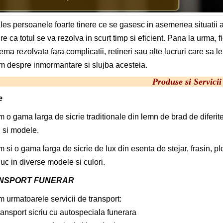
les persoanele foarte tinere ce se gasesc in asemenea situatii au
re ca totul se va rezolva in scurt timp si eficient. Pana la urma, f
ema rezolvata fara complicatii, retineri sau alte lucruri care sa 
m despre inmormantare si slujba acesteia.
Produse si Servicii
e
m o gama larga de sicrie traditionale din lemn de brad de diferit
i si modele.
m si o gama larga de sicrie de lux din esenta de stejar, frasin, pl
uc in diverse modele si culori.
NSPORT FUNERAR
m urmatoarele servicii de transport:
ransport sicriu cu autospeciala funerara