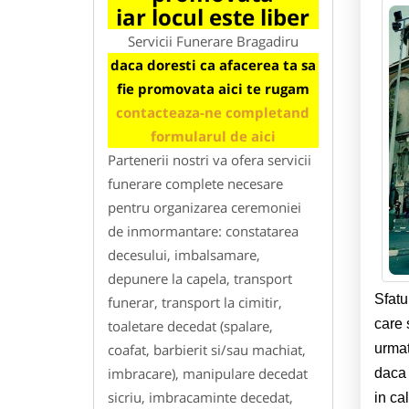
iar locul este liber
Servicii Funerare Bragadiru
daca doresti ca afacerea ta sa
fie promovata aici te rugam
contacteaza-ne completand
formularul de aici
Partenerii nostri va ofera servicii
funerare complete necesare
pentru organizarea ceremoniei
de inmormantare: constatarea
decesului, imbalsamare,
depunere la capela, transport
Sfatu
funerar, transport la cimitir,
care 
toaletare decedat (spalare,
urmat
coafat, barbierit si/sau machiat,
imbracare), manipulare decedat
daca 
sicriu, imbracaminte decedat,
in ca