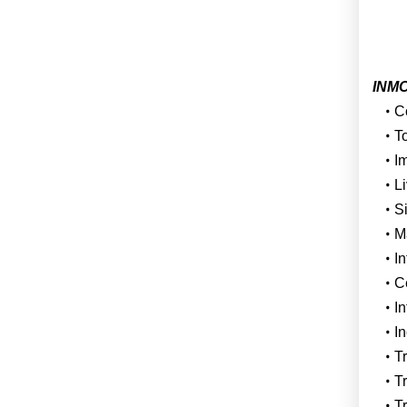
INMOR
C
To
I
Li
Si
Ma
I
C
I
In
Tr
Tr
Tr