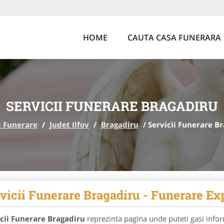
HOME
CAUTA CASA FUNERARA
SERVICII FUNERARE BRAGADIRU
i Funerare
/
Judet Ilfov
/
Bragadiru
/
Servicii Funerare B
vicii Funerare Bragadiru - Funerare Ex
icii Funerare Bragadiru
reprezinta pagina unde puteti gasi infor