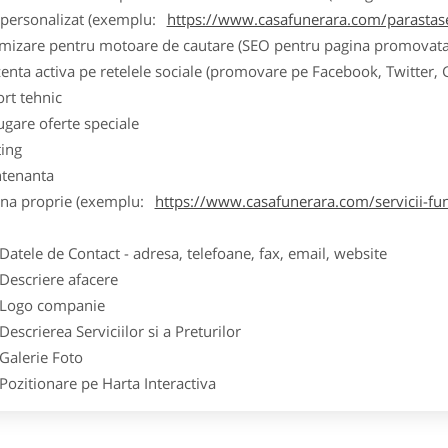
k personalizat (exemplu:
https://www.casafunerara.com/parastase
imizare pentru motoare de cautare (SEO pentru pagina promovata
zenta activa pe retelele sociale (promovare pe Facebook, Twitter,
ort tehnic
ugare oferte speciale
ting
tenanta
ina proprie (exemplu:
https://www.casafunerara.com/servicii-fun
ele de Contact - adresa, telefoane, fax, email, website
scriere afacere
go companie
crierea Serviciilor si a Preturilor
lerie Foto
itionare pe Harta Interactiva