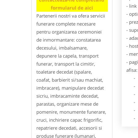
- lin
formularul de aici
- opt
Partenerii nostri va ofera servicii
- pre
funerare complete necesare
- sup
pentru organizarea ceremoniei
- ada
de inmormantare: constatarea
- hos
decesului, imbalsamare,
- men
depunere la capela, transport
- pag
funerar, transport la cimitir,
afisa:
toaletare decedat (spalare,
- Dat
coafat, barbierit si/sau machiat,
- De
imbracare), manipulare decedat
- Lo
sicriu, imbracaminte decedat,
- Des
parastas, organizare mese de
- Ga
pomenire, monumente funerare,
- Poz
cruci, inchiriere capac frigorific,
repatriere decedati, accesorii si
produse funerare (lumanari,