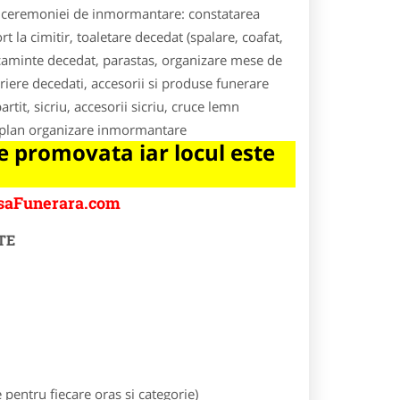
ea ceremoniei de inmormantare: constatarea
 la cimitir, toaletare decedat (spalare, coafat,
acaminte decedat, parastas, organizare mese de
riere decedati, accesorii si produse funerare
tit, sicriu, accesorii sicriu, cruce lemn
es, plan organizare inmormantare
 promovata iar locul este
asaFunerara.com
TE
entru fiecare oras si categorie)