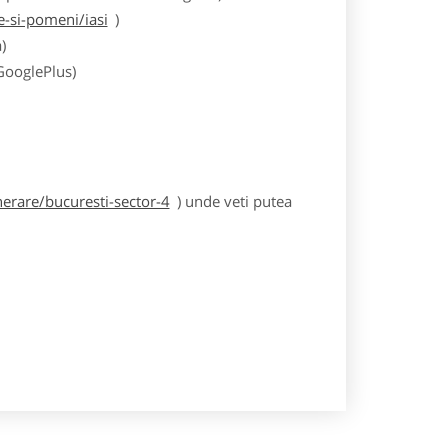
-si-pomeni/iasi
)
)
 GooglePlus)
erare/bucuresti-sector-4
) unde veti putea