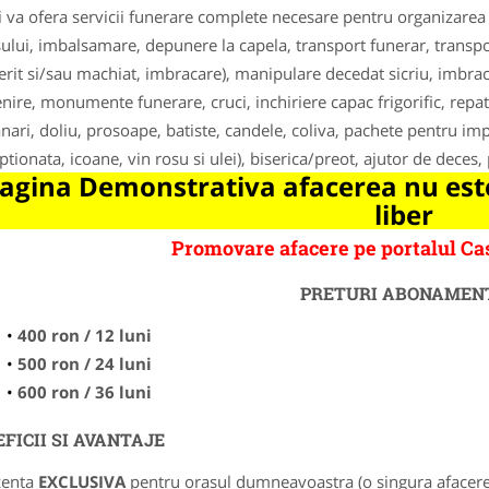
i va ofera servicii funerare complete necesare pentru organizar
ului, imbalsamare, depunere la capela, transport funerar, transport
erit si/sau machiat, imbracare), manipulare decedat sicriu, imbr
ire, monumente funerare, cruci, inchiriere capac frigorific, repat
nari, doliu, prosoape, batiste, candele, coliva, pachete pentru impar
iptionata, icoane, vin rosu si ulei), biserica/preot, ajutor de dec
agina Demonstrativa afacerea nu este
liber
Promovare afacere pe portalul C
PRETURI ABONAMEN
400 ron / 12 luni
500 ron / 24 luni
600 ron / 36 luni
FICII SI AVANTAJE
zenta
EXCLUSIVA
pentru orasul dumneavoastra (o singura afacere p