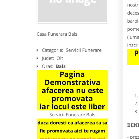
nostr
deces
barbi
pomen
Casa Funerara Bals
(luma
inscr
Categorie:
Servicii Funerare
P
Judet:
Olt
Oras:
Bals
Pagina
Demonstrativa
afacerea nu este
promovata
iar locul este liber
Servicii Funerare Bals
daca doresti ca afacerea ta sa
BENE
fie promovata aici te rugam
- pre
contacteaza-ne completand