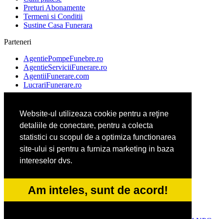
Preturi Abonamente
Termeni si Conditii
Sustine Casa Funerara
Parteneri
AgentiePompeFunebre.ro
AgentieServiciiFunerare.ro
AgentiiFunerare.com
LucrariFunerare.ro
Website-ul utilizeaza cookie pentru a reţine
AgentieFunerara.eu
detaliile de conectare, pentru a colecta
ParastasesiPomeni.ro
Repatriere-Transport-Decedati.ro
statistici cu scopul de a optimiza functionarea
RepatriereFunerara.ro
site-ului si pentru a furniza marketing in baza
intereselor dvs.
CasaFunerara.com
NonStopDeschis.ro
Am inteles, sunt de acord!
NonStopFunerare.ro
Transport-Funerar.com