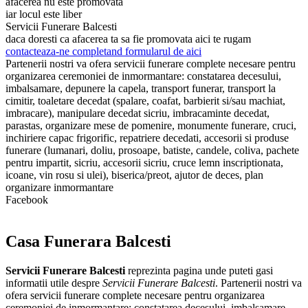
afacerea nu este promovata
iar locul este liber
Servicii Funerare Balcesti
daca doresti ca afacerea ta sa fie promovata aici te rugam
contacteaza-ne completand formularul de aici
Partenerii nostri va ofera servicii funerare complete necesare pentru
organizarea ceremoniei de inmormantare: constatarea decesului,
imbalsamare, depunere la capela, transport funerar, transport la
cimitir, toaletare decedat (spalare, coafat, barbierit si/sau machiat,
imbracare), manipulare decedat sicriu, imbracaminte decedat,
parastas, organizare mese de pomenire, monumente funerare, cruci,
inchiriere capac frigorific, repatriere decedati, accesorii si produse
funerare (lumanari, doliu, prosoape, batiste, candele, coliva, pachete
pentru impartit, sicriu, accesorii sicriu, cruce lemn inscriptionata,
icoane, vin rosu si ulei), biserica/preot, ajutor de deces, plan
organizare inmormantare
Facebook
Casa Funerara Balcesti
Servicii Funerare Balcesti
reprezinta pagina unde puteti gasi
informatii utile despre
Servicii Funerare Balcesti
. Partenerii nostri va
ofera servicii funerare complete necesare pentru organizarea
ceremoniei de inmormantare: constatarea decesului, imbalsamare,