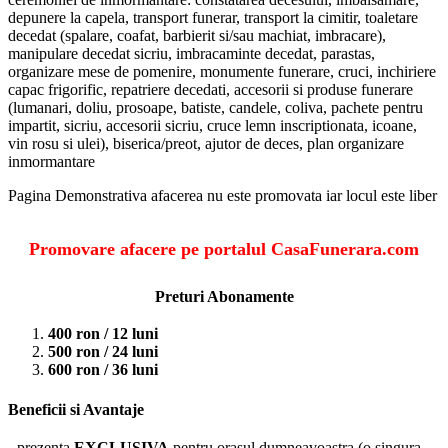
depunere la capela, transport funerar, transport la cimitir, toaletare
decedat (spalare, coafat, barbierit si/sau machiat, imbracare),
manipulare decedat sicriu, imbracaminte decedat, parastas,
organizare mese de pomenire, monumente funerare, cruci, inchiriere
capac frigorific, repatriere decedati, accesorii si produse funerare
(lumanari, doliu, prosoape, batiste, candele, coliva, pachete pentru
impartit, sicriu, accesorii sicriu, cruce lemn inscriptionata, icoane,
vin rosu si ulei), biserica/preot, ajutor de deces, plan organizare
inmormantare
Pagina Demonstrativa afacerea nu este promovata iar locul este liber
Promovare afacere pe portalul CasaFunerara.com
Preturi Abonamente
400 ron / 12 luni
500 ron / 24 luni
600 ron / 36 luni
Beneficii si Avantaje
- prezenta
EXCLUSIVA
pentru orasul dumneavoastra (o singura