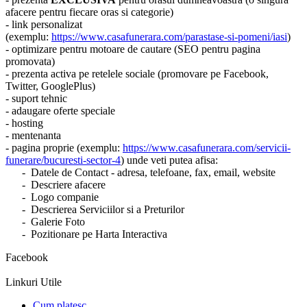
afacere pentru fiecare oras si categorie)
- link personalizat
(exemplu:
https://www.casafunerara.com/parastase-si-pomeni/iasi
)
- optimizare pentru motoare de cautare (SEO pentru pagina
promovata)
- prezenta activa pe retelele sociale (promovare pe Facebook,
Twitter, GooglePlus)
- suport tehnic
- adaugare oferte speciale
- hosting
- mentenanta
- pagina proprie (exemplu:
https://www.casafunerara.com/servicii-
funerare/bucuresti-sector-4
) unde veti putea afisa:
- Datele de Contact - adresa, telefoane, fax, email, website
- Descriere afacere
- Logo companie
- Descrierea Serviciilor si a Preturilor
- Galerie Foto
- Pozitionare pe Harta Interactiva
Facebook
Linkuri Utile
Cum platesc