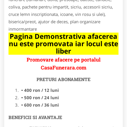
coliva, pachete pentru impartit, sicriu, accesorii sicriu,
cruce lemn inscriptionata, icoane, vin rosu si ulei),
biserica/preot, ajutor de deces, plan organizare
inmormantare
Pagina Demonstrativa afacerea
nu este promovata iar locul este
liber
Promovare afacere pe portalul
CasaFunerara.com
PRETURI ABONAMENTE
400 ron / 12 luni
500 ron / 24 luni
600 ron / 36 luni
BENEFICII SI AVANTAJE