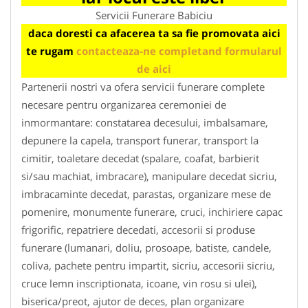
Servicii Funerare Babiciu
daca doresti ca afacerea ta sa fie promovata aici
te rugam
contacteaza-ne completand formularul
de aici
Partenerii nostri va ofera servicii funerare complete
necesare pentru organizarea ceremoniei de
inmormantare: constatarea decesului, imbalsamare,
depunere la capela, transport funerar, transport la
cimitir, toaletare decedat (spalare, coafat, barbierit
si/sau machiat, imbracare), manipulare decedat sicriu,
imbracaminte decedat, parastas, organizare mese de
pomenire, monumente funerare, cruci, inchiriere capac
frigorific, repatriere decedati, accesorii si produse
funerare (lumanari, doliu, prosoape, batiste, candele,
coliva, pachete pentru impartit, sicriu, accesorii sicriu,
cruce lemn inscriptionata, icoane, vin rosu si ulei),
biserica/preot, ajutor de deces, plan organizare