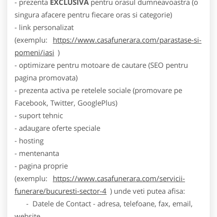
- prezenta
EXCLUSIVA
pentru orasul dumneavoastra (o
singura afacere pentru fiecare oras si categorie)
- link personalizat
(exemplu:
https://www.casafunerara.com/parastase-si-
pomeni/iasi
)
- optimizare pentru motoare de cautare (SEO pentru
pagina promovata)
- prezenta activa pe retelele sociale (promovare pe
Facebook, Twitter, GooglePlus)
- suport tehnic
- adaugare oferte speciale
- hosting
- mentenanta
- pagina proprie
(exemplu:
https://www.casafunerara.com/servicii-
funerare/bucuresti-sector-4
) unde veti putea afisa:
- Datele de Contact - adresa, telefoane, fax, email,
website