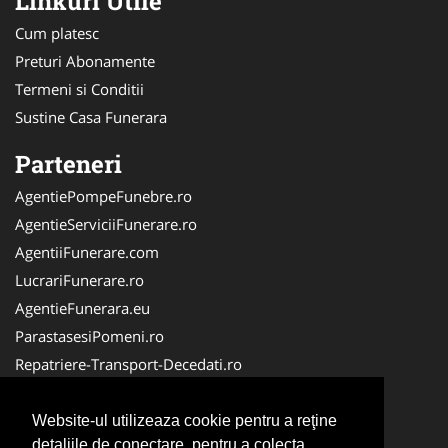
Linkuri Utile
Cum platesc
Preturi Abonamente
Termeni si Conditii
Sustine Casa Funerara
Parteneri
AgentiePompeFunebre.ro
AgentieServiciiFunerare.ro
AgentiiFunerare.com
LucrariFunerare.ro
AgentieFunerara.eu
ParastasesiPomeni.ro
Repatriere-Transport-Decedati.ro
RepatriereFunerara.ro
CasaFunerara.com
Website-ul utilizeaza cookie pentru a reţine
detaliile de conectare, pentru a colecta
NonStopDeschis.ro