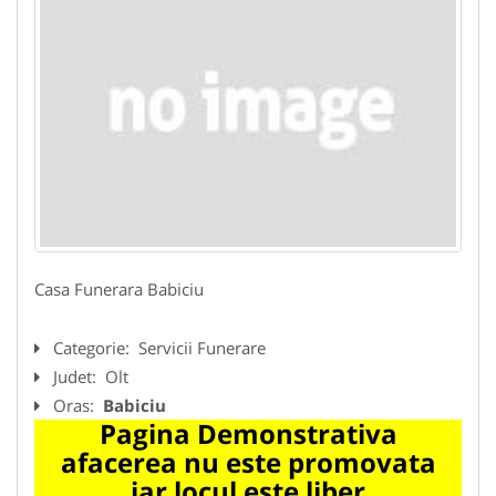
Casa Funerara Babiciu
Categorie:
Servicii Funerare
Judet:
Olt
Oras:
Babiciu
Pagina Demonstrativa
afacerea nu este promovata
iar locul este liber