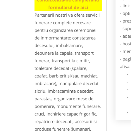
- lin
formularul de aici
- opt
Partenerii nostri va ofera servicii
- pre
funerare complete necesare
- sup
pentru organizarea ceremoniei
- ada
de inmormantare: constatarea
- hos
decesului, imbalsamare,
- men
depunere la capela, transport
- pag
funerar, transport la cimitir,
afisa:
toaletare decedat (spalare,
- Dat
coafat, barbierit si/sau machiat,
- De
imbracare), manipulare decedat
- Lo
sicriu, imbracaminte decedat,
- Des
parastas, organizare mese de
- Ga
pomenire, monumente funerare,
- Poz
cruci, inchiriere capac frigorific,
repatriere decedati, accesorii si
produse funerare (lumanari,