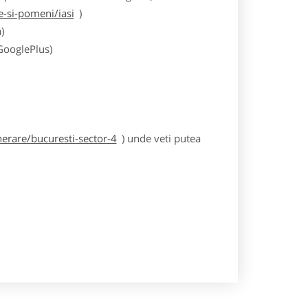
-si-pomeni/iasi
)
)
 GooglePlus)
erare/bucuresti-sector-4
) unde veti putea