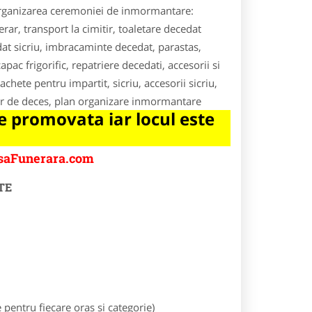
 organizarea ceremoniei de inmormantare:
ar, transport la cimitir, toaletare decedat
dat sicriu, imbracaminte decedat, parastas,
c frigorific, repatriere decedati, accesorii si
chete pentru impartit, sicriu, accesorii sicriu,
utor de deces, plan organizare inmormantare
 promovata iar locul este
asaFunerara.com
TE
entru fiecare oras si categorie)