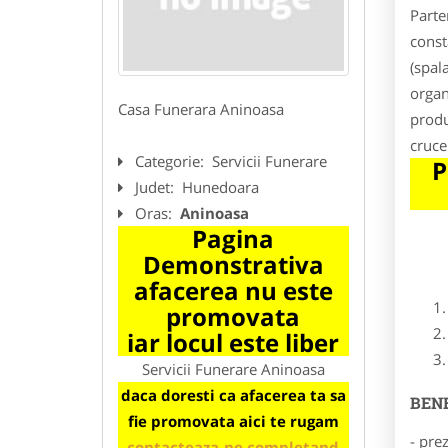
Parte
const
(spal
organ
Casa Funerara Aninoasa
produ
cruce
Categorie:
Servicii Funerare
P
Judet:
Hunedoara
Oras:
Aninoasa
Pagina
Demonstrativa
afacerea nu este
promovata
iar locul este liber
Servicii Funerare Aninoasa
daca doresti ca afacerea ta sa
BENE
fie promovata aici te rugam
- pre
contacteaza-ne completand