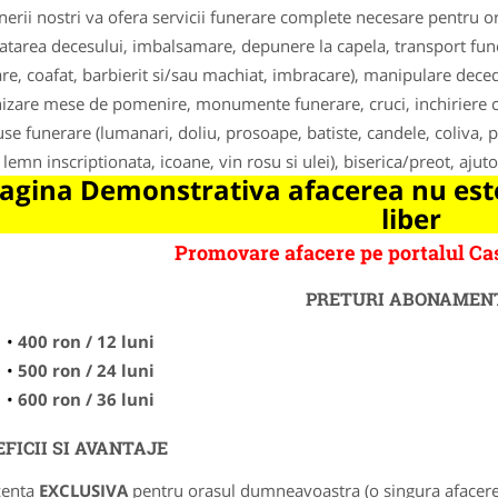
nerii nostri va ofera servicii funerare complete necesare pentru
atarea decesului, imbalsamare, depunere la capela, transport funer
are, coafat, barbierit si/sau machiat, imbracare), manipulare dece
izare mese de pomenire, monumente funerare, cruci, inchiriere capa
se funerare (lumanari, doliu, prosoape, batiste, candele, coliva, pa
 lemn inscriptionata, icoane, vin rosu si ulei), biserica/preot, aj
agina Demonstrativa afacerea nu este
liber
Promovare afacere pe portalul C
PRETURI ABONAMEN
400 ron / 12 luni
500 ron / 24 luni
600 ron / 36 luni
FICII SI AVANTAJE
zenta
EXCLUSIVA
pentru orasul dumneavoastra (o singura afacere p