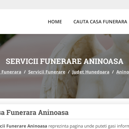
HOME
CAUTA CASA FUNERARA
SERVICII FUNERARE ANINOASA
 Funerara
/
Servicii Funerare
/
Judet Hunedoara
/
Anino
a Funerara Aninoasa
icii Funerare Aninoasa
reprezinta pagina unde puteti gasi inform