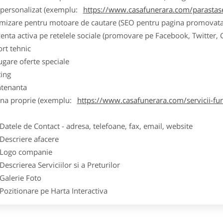
k personalizat (exemplu:
https://www.casafunerara.com/parastase
imizare pentru motoare de cautare (SEO pentru pagina promovata
zenta activa pe retelele sociale (promovare pe Facebook, Twitter,
ort tehnic
ugare oferte speciale
ting
tenanta
ina proprie (exemplu:
https://www.casafunerara.com/servicii-fun
ele de Contact - adresa, telefoane, fax, email, website
scriere afacere
go companie
crierea Serviciilor si a Preturilor
lerie Foto
itionare pe Harta Interactiva