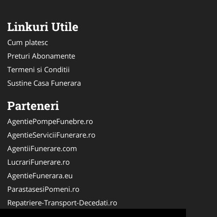
Linkuri Utile
Cum platesc
Preturi Abonamente
Termeni si Conditii
Sustine Casa Funerara
Parteneri
AgentiePompeFunebre.ro
AgentieServiciiFunerare.ro
AgentiiFunerare.com
LucrariFunerare.ro
AgentieFunerara.eu
ParastasesiPomeni.ro
Repatriere-Transport-Decedati.ro
RepatriereFunerara.ro