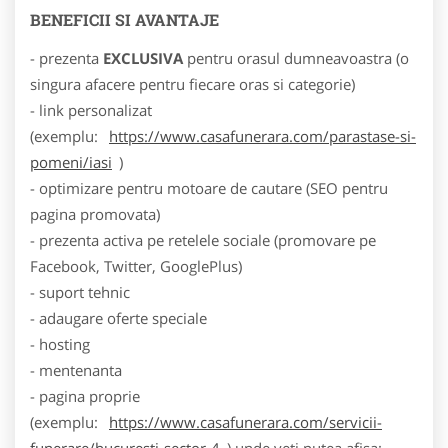
BENEFICII SI AVANTAJE
- prezenta
EXCLUSIVA
pentru orasul dumneavoastra (o
singura afacere pentru fiecare oras si categorie)
- link personalizat
(exemplu:
https://www.casafunerara.com/parastase-si-
pomeni/iasi
)
- optimizare pentru motoare de cautare (SEO pentru
pagina promovata)
- prezenta activa pe retelele sociale (promovare pe
Facebook, Twitter, GooglePlus)
- suport tehnic
- adaugare oferte speciale
- hosting
- mentenanta
- pagina proprie
(exemplu:
https://www.casafunerara.com/servicii-
funerare/bucuresti-sector-4
) unde veti putea afisa: