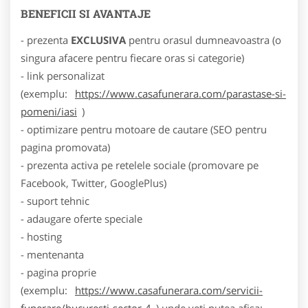
BENEFICII SI AVANTAJE
- prezenta
EXCLUSIVA
pentru orasul dumneavoastra (o
singura afacere pentru fiecare oras si categorie)
- link personalizat
(exemplu:
https://www.casafunerara.com/parastase-si-
pomeni/iasi
)
- optimizare pentru motoare de cautare (SEO pentru
pagina promovata)
- prezenta activa pe retelele sociale (promovare pe
Facebook, Twitter, GooglePlus)
- suport tehnic
- adaugare oferte speciale
- hosting
- mentenanta
- pagina proprie
(exemplu:
https://www.casafunerara.com/servicii-
funerare/bucuresti-sector-4
) unde veti putea afisa: