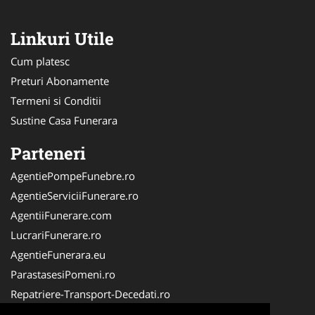
Linkuri Utile
Cum platesc
Preturi Abonamente
Termeni si Conditii
Sustine Casa Funerara
Parteneri
AgentiePompeFunebre.ro
AgentieServiciiFunerare.ro
AgentiiFunerare.com
LucrariFunerare.ro
AgentieFunerara.eu
ParastasesiPomeni.ro
Repatriere-Transport-Decedati.ro
RepatriereFunerara.ro