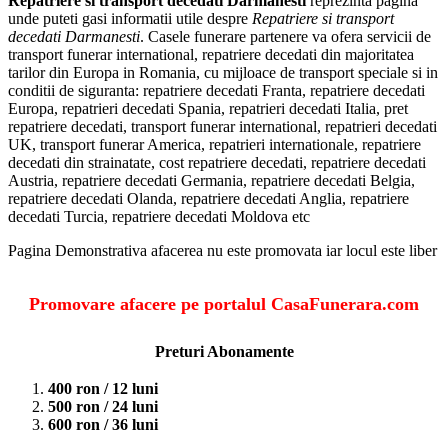
Repatriere si transport decedati Darmanesti
reprezinta pagina
unde puteti gasi informatii utile despre
Repatriere si transport
decedati Darmanesti
. Casele funerare partenere va ofera servicii de
transport funerar international, repatriere decedati din majoritatea
tarilor din Europa in Romania, cu mijloace de transport speciale si in
conditii de siguranta: repatriere decedati Franta, repatriere decedati
Europa, repatrieri decedati Spania, repatrieri decedati Italia, pret
repatriere decedati, transport funerar international, repatrieri decedati
UK, transport funerar America, repatrieri internationale, repatriere
decedati din strainatate, cost repatriere decedati, repatriere decedati
Austria, repatriere decedati Germania, repatriere decedati Belgia,
repatriere decedati Olanda, repatriere decedati Anglia, repatriere
decedati Turcia, repatriere decedati Moldova etc
Pagina Demonstrativa afacerea nu este promovata iar locul este liber
Promovare afacere pe portalul CasaFunerara.com
Preturi Abonamente
400 ron / 12 luni
500 ron / 24 luni
600 ron / 36 luni