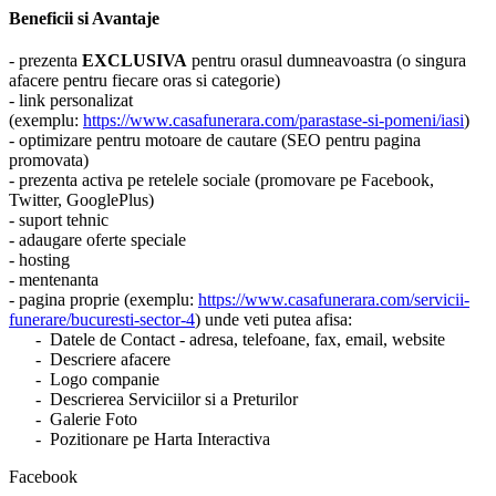
Beneficii si Avantaje
- prezenta
EXCLUSIVA
pentru orasul dumneavoastra (o singura
afacere pentru fiecare oras si categorie)
- link personalizat
(exemplu:
https://www.casafunerara.com/parastase-si-pomeni/iasi
)
- optimizare pentru motoare de cautare (SEO pentru pagina
promovata)
- prezenta activa pe retelele sociale (promovare pe Facebook,
Twitter, GooglePlus)
- suport tehnic
- adaugare oferte speciale
- hosting
- mentenanta
- pagina proprie (exemplu:
https://www.casafunerara.com/servicii-
funerare/bucuresti-sector-4
) unde veti putea afisa:
- Datele de Contact - adresa, telefoane, fax, email, website
- Descriere afacere
- Logo companie
- Descrierea Serviciilor si a Preturilor
- Galerie Foto
- Pozitionare pe Harta Interactiva
Facebook