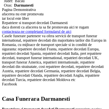
Judet:
Bacau
Oras:
Darmanesti
Pagina Demonstrativa
afacerea nu este promovata
iar locul este liber
Repatriere si transport decedati Darmanesti
daca doresti ca afacerea ta sa fie promovata aici te rugam
contacteaza-ne completand formularul de aici
Casele funerare partenere va ofera servicii de transport funerar
international, repatriere decedati din majoritatea tarilor din Europa in
Romania, cu mijloace de transport speciale si in conditii de
siguranta: repatriere decedati Franta, repatriere decedati Europa,
repatrieri decedati Spania, repatrieri decedati Italia, pret repatriere
decedati, transport funerar international, repatrieri decedati UK,
transport funerar America, repatrieri internationale, repatriere
decedati din strainatate, cost repatriere decedati, repatriere decedati
Austria, repatriere decedati Germania, repatriere decedati Belgia,
repatriere decedati Olanda, repatriere decedati Anglia, repatriere
decedati Turcia, repatriere decedati Moldova etc
Facebook
Casa Funerara Darmanesti