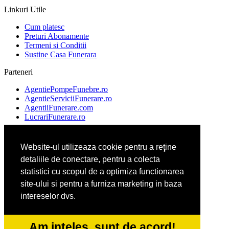
Linkuri Utile
Cum platesc
Preturi Abonamente
Termeni si Conditii
Sustine Casa Funerara
Parteneri
AgentiePompeFunebre.ro
AgentieServiciiFunerare.ro
AgentiiFunerare.com
LucrariFunerare.ro
Website-ul utilizeaza cookie pentru a reţine
AgentieFunerara.eu
detaliile de conectare, pentru a colecta
ParastasesiPomeni.ro
Repatriere-Transport-Decedati.ro
statistici cu scopul de a optimiza functionarea
RepatriereFunerara.ro
site-ului si pentru a furniza marketing in baza
intereselor dvs.
CasaFunerara.com
NonStopDeschis.ro
Am inteles, sunt de acord!