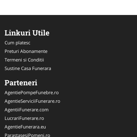
Linkuri Utile
Cum platesc
Preturi Abonamente
Termeni si Conditii
Sustine Casa Funerara
Parteneri
AgentiePompeFunebre.ro
AgentieServiciiFunerare.ro
AgentiiFunerare.com
LucrariFunerare.ro
AgentieFunerara.eu
ParastasesiPomeni.ro