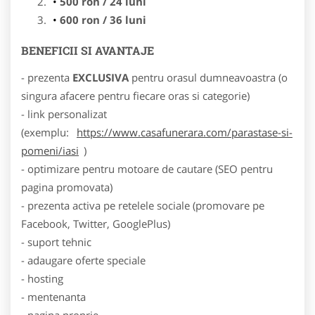
500 ron / 24 luni
600 ron / 36 luni
BENEFICII SI AVANTAJE
- prezenta
EXCLUSIVA
pentru orasul dumneavoastra (o
singura afacere pentru fiecare oras si categorie)
- link personalizat
(exemplu:
https://www.casafunerara.com/parastase-si-
pomeni/iasi
)
- optimizare pentru motoare de cautare (SEO pentru
pagina promovata)
- prezenta activa pe retelele sociale (promovare pe
Facebook, Twitter, GooglePlus)
- suport tehnic
- adaugare oferte speciale
- hosting
- mentenanta
- pagina proprie