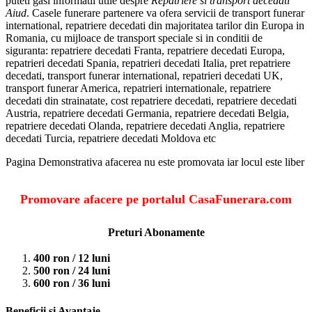
puteti gasi informatii utile despre
Repatriere si transport decedati
Aiud
. Casele funerare partenere va ofera servicii de transport funerar
international, repatriere decedati din majoritatea tarilor din Europa in
Romania, cu mijloace de transport speciale si in conditii de
siguranta: repatriere decedati Franta, repatriere decedati Europa,
repatrieri decedati Spania, repatrieri decedati Italia, pret repatriere
decedati, transport funerar international, repatrieri decedati UK,
transport funerar America, repatrieri internationale, repatriere
decedati din strainatate, cost repatriere decedati, repatriere decedati
Austria, repatriere decedati Germania, repatriere decedati Belgia,
repatriere decedati Olanda, repatriere decedati Anglia, repatriere
decedati Turcia, repatriere decedati Moldova etc
Pagina Demonstrativa afacerea nu este promovata iar locul este liber
Promovare afacere pe portalul CasaFunerara.com
Preturi Abonamente
400 ron / 12 luni
500 ron / 24 luni
600 ron / 36 luni
Beneficii si Avantaje