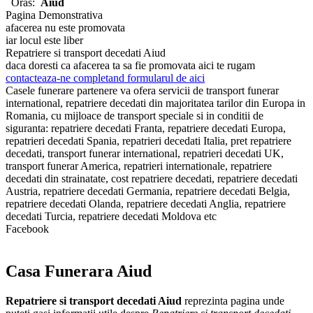
Oras:
Aiud
Pagina Demonstrativa
afacerea nu este promovata
iar locul este liber
Repatriere si transport decedati Aiud
daca doresti ca afacerea ta sa fie promovata aici te rugam
contacteaza-ne completand formularul de aici
Casele funerare partenere va ofera servicii de transport funerar
international, repatriere decedati din majoritatea tarilor din Europa in
Romania, cu mijloace de transport speciale si in conditii de
siguranta: repatriere decedati Franta, repatriere decedati Europa,
repatrieri decedati Spania, repatrieri decedati Italia, pret repatriere
decedati, transport funerar international, repatrieri decedati UK,
transport funerar America, repatrieri internationale, repatriere
decedati din strainatate, cost repatriere decedati, repatriere decedati
Austria, repatriere decedati Germania, repatriere decedati Belgia,
repatriere decedati Olanda, repatriere decedati Anglia, repatriere
decedati Turcia, repatriere decedati Moldova etc
Facebook
Casa Funerara Aiud
Repatriere si transport decedati Aiud
reprezinta pagina unde