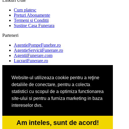
Linkuri Utile
Cum platesc
Preturi Abonamente
Termeni si Conditii
Sustine Casa Funerara
Parteneri
AgentiePompeFunebre.ro
AgentieServiciiFunerare.ro
AgentiiFunerare.com
LucrariFunerare.ro
Website-ul utilizeaza cookie pentru a reţine
AgentieFunerara.eu
detaliile de conectare, pentru a colecta
ParastasesiPomeni.ro
Repatriere-Transport-Decedati.ro
statistici cu scopul de a optimiza functionarea
RepatriereFunerara.ro
site-ului si pentru a furniza marketing in baza
intereselor dvs.
CasaFunerara.com
NonStopDeschis.ro
Am inteles, sunt de acord!
NonStopFunerare.ro