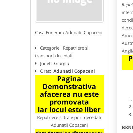
Repat
inter
condi
deced
Casa Funerara Adunatii Copaceni
Ameri
Austr
Categorie:
Repatriere si
Angli
transport decedati
P
Judet:
Giurgiu
Oras:
Adunatii Copaceni
Pagina
Demonstrativa
afacerea nu este
promovata
iar locul este liber
Repatriere si transport decedati
Adunatii Copaceni
BENE
daca doresti ca afacerea ta sa