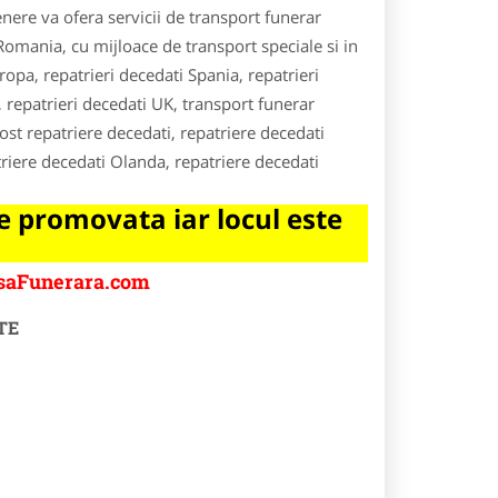
enere va ofera servicii de transport funerar
 Romania, cu mijloace de transport speciale si in
ropa, repatrieri decedati Spania, repatrieri
, repatrieri decedati UK, transport funerar
cost repatriere decedati, repatriere decedati
triere decedati Olanda, repatriere decedati
 promovata iar locul este
asaFunerara.com
TE