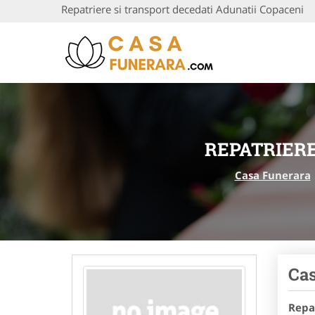
Repatriere si transport decedati Adunatii Copaceni
REPATRIERE
Casa Funerara
Cas
Repa