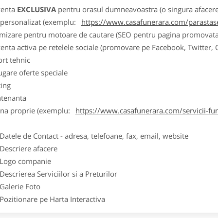
zenta
EXCLUSIVA
pentru orasul dumneavoastra (o singura afacere p
k personalizat (exemplu:
https://www.casafunerara.com/parastase
imizare pentru motoare de cautare (SEO pentru pagina promovata
zenta activa pe retelele sociale (promovare pe Facebook, Twitter,
ort tehnic
ugare oferte speciale
ting
tenanta
ina proprie (exemplu:
https://www.casafunerara.com/servicii-fun
ele de Contact - adresa, telefoane, fax, email, website
scriere afacere
go companie
crierea Serviciilor si a Preturilor
lerie Foto
itionare pe Harta Interactiva