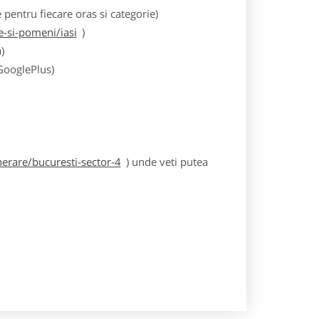
entru fiecare oras si categorie)
-si-pomeni/iasi
)
)
 GooglePlus)
erare/bucuresti-sector-4
) unde veti putea