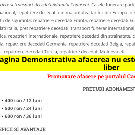
riere si transport decedati Adunatii Copaceni
. Casele funerare part
national, repatriere decedati din majoritatea tarilor din Europa in
tii de siguranta: repatriere decedati Franta, repatriere decedati Eu
ati Italia, pret repatriere decedati, transport funerar international
ca, repatrieri internationale, repatriere decedati din strainatate, 
ia, repatriere decedati Germania, repatriere decedati Belgia, repa
a, repatriere decedati Turcia, repatriere decedati Moldova etc
agina Demonstrativa afacerea nu este
liber
Promovare afacere pe portalul C
PRETURI ABONAMEN
400 ron / 12 luni
500 ron / 24 luni
600 ron / 36 luni
FICII SI AVANTAJE