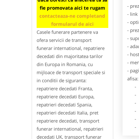
- pre
fie promovata aici te rugam
- lin
contacteaza-ne completand
- opt
formularul de aici
- pre
Casele funerare partenere va
- sup
ofera servicii de transport
- ada
funerar international, repatriere
- hos
decedati din majoritatea tarilor
- men
din Europa in Romania, cu
- pag
mijloace de transport speciale si
afisa:
in conditii de siguranta:
- Dat
repatriere decedati Franta,
- De
repatriere decedati Europa,
- Lo
repatrieri decedati Spania,
- Des
repatrieri decedati Italia, pret
- Ga
repatriere decedati, transport
- Poz
funerar international, repatrieri
decedati UK, transport funerar