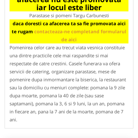
iar locul este liber
Parastase si pomeni Targu Carbunesti
daca doresti ca afacerea ta sa fie promovata aici
te rugam
contacteaza-ne completand formularul
de aici
Pomenirea celor care au trecut viata vesnica constituie
una dintre practicile cele mai raspandite si mai
respectate de catre crestini. Casele funerara va ofera
servicii de catering, organizare parastase, mese de
pomenire dupa inmormantare la biserica, la restaurant
sau la domiciliu cu meniuri complete: pomana la 9 zile
dupa moarte, pomana la 40 de zile (sau sase
saptamani), pomana la 3, 6 si 9 luni, la un an, pomana
in fiecare an, pana la 7 ani de la moarte, pomana de 7
ani.