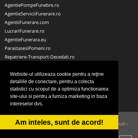
AgentiePompeFunebre.ro
AgentieServiciiFunerare.ro
AgentiiFunerare.com
LucrariFunerare.ro
AgentieFunerara.eu
ParastasesiPomeni.ro
Repatriere-Transport-Decedati.ro
RepatriereFunerara.ro
CasaFunerara.com
Website-ul utilizeaza cookie pentru a reţine
detaliile de conectare, pentru a colecta
NonStopDeschis.ro
statistici cu scopul de a optimiza functionarea
NonStopFunerare.ro
site-ului si pentru a furniza marketing in baza
Transport-Funerar.com
intereselor dvs.
Am inteles, sunt de acord!
© 2014-2026 Powered by
VilonMedia
&
Tokaido Consult
-
ANPC
SOL