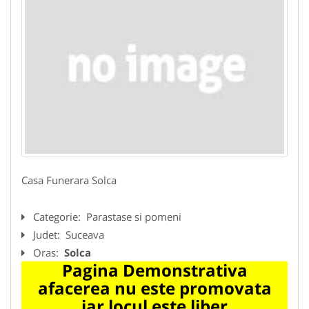
Casa Funerara Solca
Categorie:
Parastase si pomeni
Judet:
Suceava
Oras:
Solca
Pagina Demonstrativa
afacerea nu este promovata
iar locul este liber