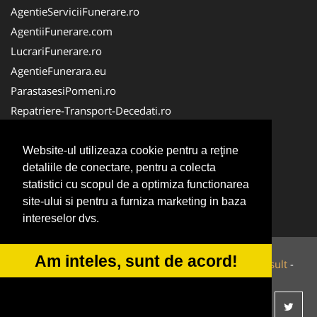
AgentieServiciiFunerare.ro
AgentiiFunerare.com
LucrariFunerare.ro
AgentieFunerara.eu
ParastasesiPomeni.ro
Repatriere-Transport-Decedati.ro
RepatriereFunerara.ro
CasaFunerara.com
Website-ul utilizeaza cookie pentru a reţine
detaliile de conectare, pentru a colecta
NonStopDeschis.ro
statistici cu scopul de a optimiza functionarea
NonStopFunerare.ro
site-ului si pentru a furniza marketing in baza
Transport-Funerar.com
intereselor dvs.
Am inteles, sunt de acord!
© 2014-2026 Powered by
VilonMedia
&
Tokaido Consult
-
ANPC
SOL