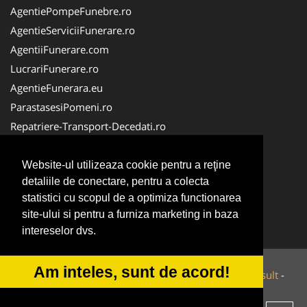
AgentiePompeFunebre.ro
AgentieServiciiFunerare.ro
AgentiiFunerare.com
LucrariFunerare.ro
AgentieFunerara.eu
ParastasesiPomeni.ro
Repatriere-Transport-Decedati.ro
RepatriereFunerara.ro
CasaFunerara.com
Website-ul utilizeaza cookie pentru a reţine
detaliile de conectare, pentru a colecta
NonStopDeschis.ro
statistici cu scopul de a optimiza functionarea
NonStopFunerare.ro
site-ului si pentru a furniza marketing in baza
Transport-Funerar.com
intereselor dvs.
Am inteles, sunt de acord!
© 2014-2026 Powered by
VilonMedia
&
Tokaido Consult
-
ANPC
SOL