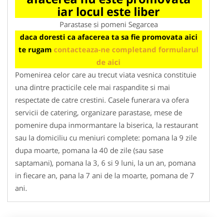
iar locul este liber
Parastase si pomeni Segarcea
daca doresti ca afacerea ta sa fie promovata aici
te rugam
contacteaza-ne completand formularul
de aici
Pomenirea celor care au trecut viata vesnica constituie
una dintre practicile cele mai raspandite si mai
respectate de catre crestini. Casele funerara va ofera
servicii de catering, organizare parastase, mese de
pomenire dupa inmormantare la biserica, la restaurant
sau la domiciliu cu meniuri complete: pomana la 9 zile
dupa moarte, pomana la 40 de zile (sau sase
saptamani), pomana la 3, 6 si 9 luni, la un an, pomana
in fiecare an, pana la 7 ani de la moarte, pomana de 7
ani.