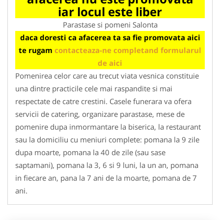
iar locul este liber
Parastase si pomeni Salonta
daca doresti ca afacerea ta sa fie promovata aici
te rugam
contacteaza-ne completand formularul
de aici
Pomenirea celor care au trecut viata vesnica constituie
una dintre practicile cele mai raspandite si mai
respectate de catre crestini. Casele funerara va ofera
servicii de catering, organizare parastase, mese de
pomenire dupa inmormantare la biserica, la restaurant
sau la domiciliu cu meniuri complete: pomana la 9 zile
dupa moarte, pomana la 40 de zile (sau sase
saptamani), pomana la 3, 6 si 9 luni, la un an, pomana
in fiecare an, pana la 7 ani de la moarte, pomana de 7
ani.