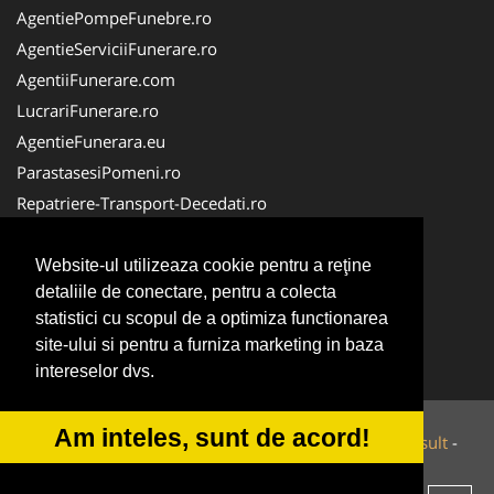
AgentiePompeFunebre.ro
AgentieServiciiFunerare.ro
AgentiiFunerare.com
LucrariFunerare.ro
AgentieFunerara.eu
ParastasesiPomeni.ro
Repatriere-Transport-Decedati.ro
RepatriereFunerara.ro
CasaFunerara.com
Website-ul utilizeaza cookie pentru a reţine
detaliile de conectare, pentru a colecta
NonStopDeschis.ro
statistici cu scopul de a optimiza functionarea
NonStopFunerare.ro
site-ului si pentru a furniza marketing in baza
Transport-Funerar.com
intereselor dvs.
Am inteles, sunt de acord!
© 2014-2026 Powered by
VilonMedia
&
Tokaido Consult
-
ANPC
SOL