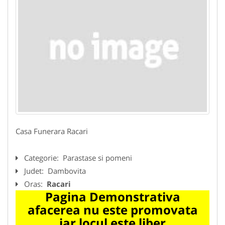
Casa Funerara Racari
Categorie:
Parastase si pomeni
Judet:
Dambovita
Oras:
Racari
Pagina Demonstrativa
afacerea nu este promovata
iar locul este liber