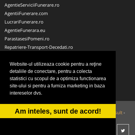
AgentieServiciiFunerare.ro
AgentiiFunerare.com
LucrariFunerare.ro
AgentieFunerara.eu
ParastasesiPomeni.ro
Repatriere-Transport-Decedati.ro
RepatriereFunerara.ro
CasaFunerara.com
Website-ul utilizeaza cookie pentru a reţine
detaliile de conectare, pentru a colecta
NonStopDeschis.ro
statistici cu scopul de a optimiza functionarea
NonStopFunerare.ro
site-ului si pentru a furniza marketing in baza
Transport-Funerar.com
intereselor dvs.
Am inteles, sunt de acord!
© 2014-2026 Powered by
VilonMedia
&
Tokaido Consult
-
ANPC
SOL