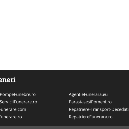
eneri
ePompeFunebre.ro
AgentieFunerara.eu
ServiciiFunerare.ro
ParastasesiPomeni.ro
Funerare.com
Repatriere-Transport-Decedati
Funerare.ro
RepatriereFunerara.ro