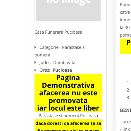
Pomen
catre
inmor
la 40
Casa Funerara Pucioasa
poman
P
Categorie:
Parastase si
pomeni
Judet:
Dambovita
Oras:
Pucioasa
Pagina
Demonstrativa
afacerea nu este
promovata
iar locul este liber
BENE
Parastase si pomeni Pucioasa
- pre
daca doresti ca afacerea ta sa
- lin
fie promovata aici te rugam