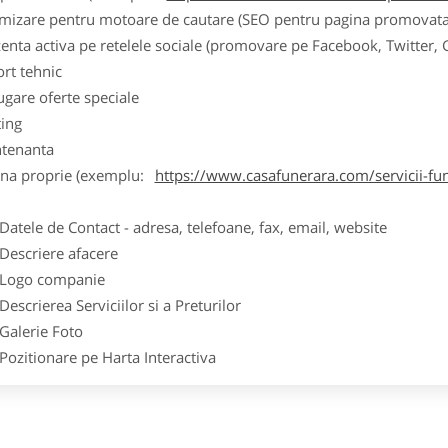
imizare pentru motoare de cautare (SEO pentru pagina promovata
zenta activa pe retelele sociale (promovare pe Facebook, Twitter,
ort tehnic
ugare oferte speciale
ting
tenanta
ina proprie (exemplu:
https://www.casafunerara.com/servicii-fun
ele de Contact - adresa, telefoane, fax, email, website
scriere afacere
go companie
crierea Serviciilor si a Preturilor
lerie Foto
itionare pe Harta Interactiva