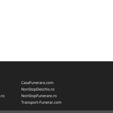
CasaFunerara.com
NonStopDeschis.ro
.ro
NonStopFunerare.ro
Transport-Funerar.com