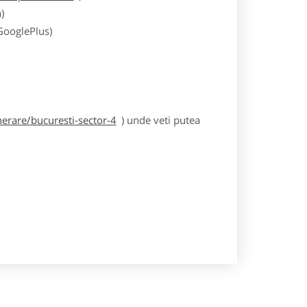
)
 GooglePlus)
erare/bucuresti-sector-4
) unde veti putea