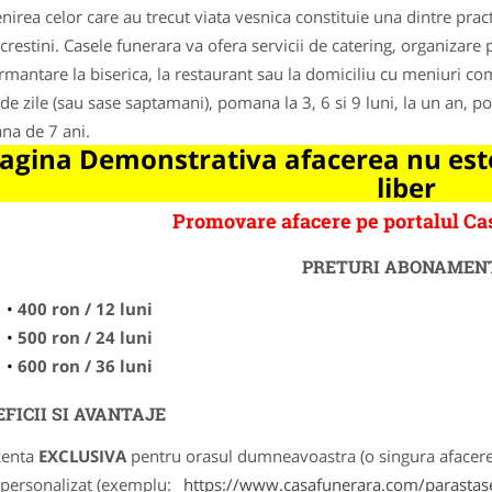
irea celor care au trecut viata vesnica constituie una dintre pract
 crestini. Casele funerara va ofera servicii de catering, organiza
mantare la biserica, la restaurant sau la domiciliu cu meniuri 
 de zile (sau sase saptamani), pomana la 3, 6 si 9 luni, la un an, p
a de 7 ani.
agina Demonstrativa afacerea nu este
liber
Promovare afacere pe portalul C
PRETURI ABONAMEN
400 ron / 12 luni
500 ron / 24 luni
600 ron / 36 luni
FICII SI AVANTAJE
zenta
EXCLUSIVA
pentru orasul dumneavoastra (o singura afacere p
k personalizat (exemplu:
https://www.casafunerara.com/parastase