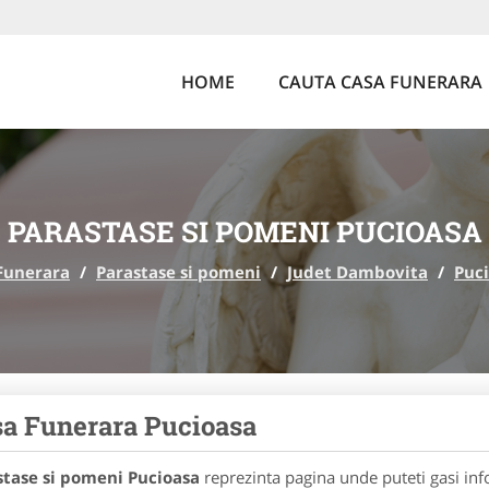
HOME
CAUTA CASA FUNERARA
PARASTASE SI POMENI PUCIOASA
Funerara
/
Parastase si pomeni
/
Judet Dambovita
/
Puc
a Funerara Pucioasa
stase si pomeni Pucioasa
reprezinta pagina unde puteti gasi inf