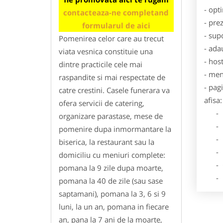
- opt
contacteaza-ne completand
- pre
formularul de aici
- sup
Pomenirea celor care au trecut
- ada
viata vesnica constituie una
- hos
dintre practicile cele mai
- men
raspandite si mai respectate de
- pag
catre crestini. Casele funerara va
afisa:
ofera servicii de catering,
- Dat
organizare parastase, mese de
- De
pomenire dupa inmormantare la
- Lo
biserica, la restaurant sau la
- Des
domiciliu cu meniuri complete:
- Ga
pomana la 9 zile dupa moarte,
- Poz
pomana la 40 de zile (sau sase
saptamani), pomana la 3, 6 si 9
luni, la un an, pomana in fiecare
an, pana la 7 ani de la moarte,