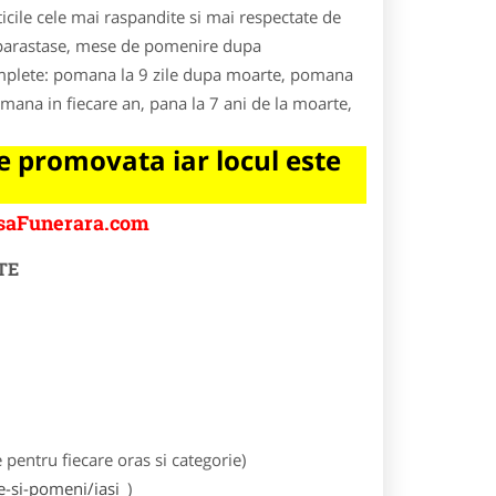
icile cele mai raspandite si mai respectate de
re parastase, mese de pomenire dupa
complete: pomana la 9 zile dupa moarte, pomana
omana in fiecare an, pana la 7 ani de la moarte,
 promovata iar locul este
asaFunerara.com
TE
entru fiecare oras si categorie)
-si-pomeni/iasi
)