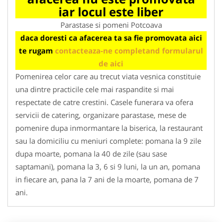
iar locul este liber
Parastase si pomeni Potcoava
daca doresti ca afacerea ta sa fie promovata aici
te rugam
contacteaza-ne completand formularul
de aici
Pomenirea celor care au trecut viata vesnica constituie
una dintre practicile cele mai raspandite si mai
respectate de catre crestini. Casele funerara va ofera
servicii de catering, organizare parastase, mese de
pomenire dupa inmormantare la biserica, la restaurant
sau la domiciliu cu meniuri complete: pomana la 9 zile
dupa moarte, pomana la 40 de zile (sau sase
saptamani), pomana la 3, 6 si 9 luni, la un an, pomana
in fiecare an, pana la 7 ani de la moarte, pomana de 7
ani.