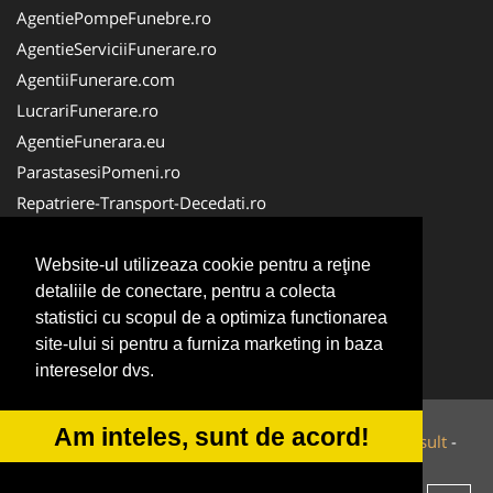
AgentiePompeFunebre.ro
AgentieServiciiFunerare.ro
AgentiiFunerare.com
LucrariFunerare.ro
AgentieFunerara.eu
ParastasesiPomeni.ro
Repatriere-Transport-Decedati.ro
RepatriereFunerara.ro
CasaFunerara.com
Website-ul utilizeaza cookie pentru a reţine
detaliile de conectare, pentru a colecta
NonStopDeschis.ro
statistici cu scopul de a optimiza functionarea
NonStopFunerare.ro
site-ului si pentru a furniza marketing in baza
Transport-Funerar.com
intereselor dvs.
Am inteles, sunt de acord!
© 2014-2026 Powered by
VilonMedia
&
Tokaido Consult
-
ANPC
SOL