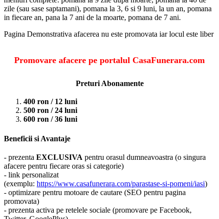
zile (sau sase saptamani), pomana la 3, 6 si 9 luni, la un an, pomana
in fiecare an, pana la 7 ani de la moarte, pomana de 7 ani.
Pagina Demonstrativa afacerea nu este promovata iar locul este liber
Promovare afacere pe portalul CasaFunerara.com
Preturi Abonamente
400 ron / 12 luni
500 ron / 24 luni
600 ron / 36 luni
Beneficii si Avantaje
- prezenta
EXCLUSIVA
pentru orasul dumneavoastra (o singura
afacere pentru fiecare oras si categorie)
- link personalizat
(exemplu:
https://www.casafunerara.com/parastase-si-pomeni/iasi
)
- optimizare pentru motoare de cautare (SEO pentru pagina
promovata)
- prezenta activa pe retelele sociale (promovare pe Facebook,
Twitter, GooglePlus)