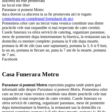
afacerea nu este promovata
iar locul este liber
Parastase si pomeni Motru
daca doresti ca afacerea ta sa fie promovata aici te rugam
contacteaza-ne completand formularul de aici
Pomenirea celor care au trecut viata vesnica constituie una dintre
practicile cele mai raspandite si mai respectate de catre crestini.
Casele funerara va ofera servicii de catering, organizare parastase,
mese de pomenire dupa inmormantare la biserica, la restaurant sau la
domiciliu cu meniuri complete: pomana la 9 zile dupa moarte,
pomana la 40 de zile (sau sase saptamani), pomana la 3, 6 si 9 luni,
la un an, pomana in fiecare an, pana la 7 ani de la moarte, pomana
de 7 ani.
Facebook
Casa Funerara Motru
Parastase si pomeni Motru
reprezinta pagina unde puteti gasi
informatii utile despre
Parastase si pomeni Motru
. Pomenirea celor
care au trecut viata vesnica constituie una dintre practicile cele mai
raspandite si mai respectate de catre crestini. Casele funerara va
ofera servicii de catering, organizare parastase, mese de pomenire
dupa inmormantare la biserica, la restaurant sau la domiciliu cu
meniuri complete: pomana la 9 zile dupa moarte, pomana la 40 de