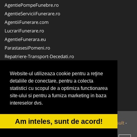
AgentiePompeFunebre.ro
AgentieServiciiFunerare.ro
AgentiiFunerare.com
LucrariFunerare.ro
AgentieFunerara.eu
ParastasesiPomeni.ro
Repatriere-Transport-Decedati.ro
RepatriereFunerara.ro
CasaFunerara.com
Website-ul utilizeaza cookie pentru a reţine
detaliile de conectare, pentru a colecta
NonStopDeschis.ro
statistici cu scopul de a optimiza functionarea
NonStopFunerare.ro
site-ului si pentru a furniza marketing in baza
Transport-Funerar.com
intereselor dvs.
Am inteles, sunt de acord!
© 2014-2026 Powered by
VilonMedia
&
Tokaido Consult
-
ANPC
SOL