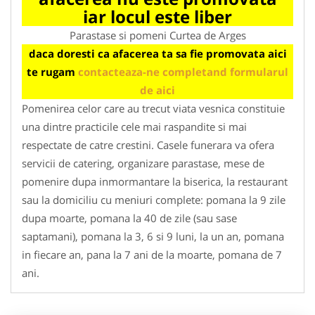
iar locul este liber
Parastase si pomeni Curtea de Arges
daca doresti ca afacerea ta sa fie promovata aici
te rugam
contacteaza-ne completand formularul
de aici
Pomenirea celor care au trecut viata vesnica constituie
una dintre practicile cele mai raspandite si mai
respectate de catre crestini. Casele funerara va ofera
servicii de catering, organizare parastase, mese de
pomenire dupa inmormantare la biserica, la restaurant
sau la domiciliu cu meniuri complete: pomana la 9 zile
dupa moarte, pomana la 40 de zile (sau sase
saptamani), pomana la 3, 6 si 9 luni, la un an, pomana
in fiecare an, pana la 7 ani de la moarte, pomana de 7
ani.