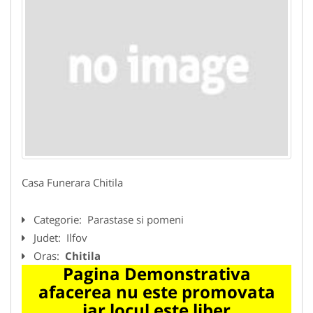
Casa Funerara Chitila
Categorie:
Parastase si pomeni
Judet:
Ilfov
Oras:
Chitila
Pagina Demonstrativa
afacerea nu este promovata
iar locul este liber