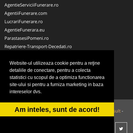
AgentieServiciiFunerare.ro
AgentiiFunerare.com
LucrariFunerare.ro
AgentieFunerara.eu
ParastasesiPomeni.ro
Repatriere-Transport-Decedati.ro
RepatriereFunerara.ro
CasaFunerara.com
Website-ul utilizeaza cookie pentru a reţine
detaliile de conectare, pentru a colecta
NonStopDeschis.ro
statistici cu scopul de a optimiza functionarea
NonStopFunerare.ro
site-ului si pentru a furniza marketing in baza
Transport-Funerar.com
intereselor dvs.
Am inteles, sunt de acord!
© 2014-2026 Powered by
VilonMedia
&
Tokaido Consult
-
ANPC
SOL