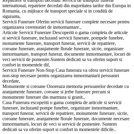
Repatriere si transport decedati Servicii de transport funerar
international, repatriere decedati din majoritatea tarilor din Europa in
Romania, cu mijloace de transport speciale si in conditii de
siguranta,
Servicii Funerare Oferim servicii funerare complete necesare pentru
organizarea ceremoniei de inmormantare.,
Articole Servicii Funerare Descoperiti o gama completa de articole
si servicii funerare, incluzand servicii funerare, pompele funebre,
monumente funerare, transport funerar, servicii de repatriere,
coroane funerare, aranjamente florale funerare, sicrie, organizare
inmormantare, transport funerar, documente inmormantare, locuri de
veci servicii de pomenire.Suntem dedicati sa va oferim suport si
confort in momentele dif,
Servicii Funerare Non-Stop Casa funerara va ofera servicii funerare
non-stop necesare pentru organizarea inmormantarii persoanei
decedate,
Monumente si coroane Onoreaza memoria persoanelor decedate cu
aranjamente funerare, coroane si jerbe funerare precum si
monumente funerare din marmura si granit.,
Casa Funerara escoperiti o gama completa de articole si servicii
funerare, incluzand pompe funebre, organizare inmormantare,
transport funerar, servicii de repatriere, monumente funerare, sicrie,
coroane funerare, aranjamente florale funerare, documente necesare
inmormantarii, locuri de veci si servicii de pomenire. Suntem
dedicati sa va oferim suport si confort in momentele dificile..